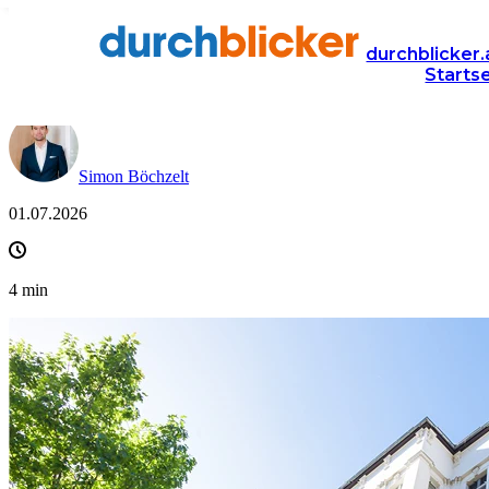
News
Finanzen
ratenkredit
durchblicker.
Starts
Zwischenfinanzierung: Finanzierungslücken clever ü
Simon Böchzelt
01.07.2026
4
min