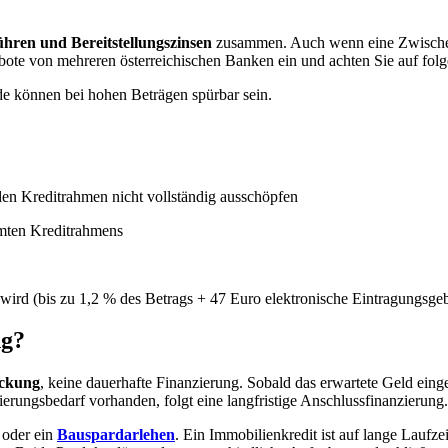
hren und Bereitstellungszinsen
zusammen. Auch wenn eine Zwischenfi
bote von mehreren österreichischen Banken ein und achten Sie auf fol
ede können bei hohen Beträgen spürbar sein.
e den Kreditrahmen nicht vollständig ausschöpfen
amten Kreditrahmens
wird (bis zu 1,2 % des Betrags + 47 Euro elektronische Eintragungsge
ng?
ückung
, keine dauerhafte Finanzierung. Sobald das erwartete Geld eing
ierungsbedarf vorhanden, folgt eine langfristige Anschlussfinanzierung.
oder ein
Bauspardarlehen
. Ein Immobilienkredit ist auf lange Laufze