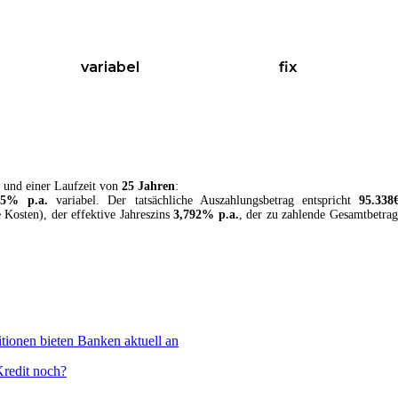
variabel
fix
und einer Laufzeit von
25 Jahren
:
65
% p.a.
variabel
. Der tatsächliche Auszahlungsbetrag entspricht
95.338
e Kosten
), der effektive Jahreszins
3,792
% p.a.
, der zu zahlende Gesamtbetrag
tionen bieten Banken aktuell an
Kredit noch?