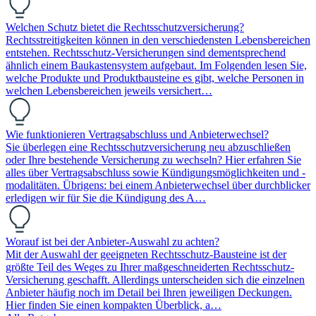
Welchen Schutz bietet die Rechtsschutzversicherung?
Rechtsstreitigkeiten können in den verschiedensten Lebensbereichen
entstehen. Rechtsschutz-Versicherungen sind dementsprechend
ähnlich einem Baukastensystem aufgebaut. Im Folgenden lesen Sie,
welche Produkte und Produktbausteine es gibt, welche Personen in
welchen Lebensbereichen jeweils versichert…
Wie funktionieren Vertragsabschluss und Anbieterwechsel?
Sie überlegen eine Rechtsschutzversicherung neu abzuschließen
oder Ihre bestehende Versicherung zu wechseln? Hier erfahren Sie
alles über Vertragsabschluss sowie Kündigungsmöglichkeiten und -
modalitäten. Übrigens: bei einem Anbieterwechsel über durchblicker
erledigen wir für Sie die Kündigung des A…
Worauf ist bei der Anbieter-Auswahl zu achten?
Mit der Auswahl der geeigneten Rechtsschutz-Bausteine ist der
größte Teil des Weges zu Ihrer maßgeschneiderten Rechtsschutz-
Versicherung geschafft. Allerdings unterscheiden sich die einzelnen
Anbieter häufig noch im Detail bei Ihren jeweiligen Deckungen.
Hier finden Sie einen kompakten Überblick, a…