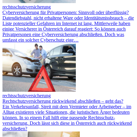
rechtsschutzversicherung
Cyberversicherung für Privatpersonen: Sinnvoll oder überflüssig?
Datendiebstahl, nicht erhaltene Ware oder Identitätsmissbrauch – die
Liste potenzieller Gefahren im Internet ist lang. Mittlerweile haben
einige Versicherer in Österreich darauf reagiert: So können auch
Privatpersonen eine Cyberversicherung abschließen. Doch was
umfasst ein solcher Cyberschutz eige…
rechtsschutzversicherung
Rechtschutzversicherung rückwirkend abschließen – geht das?
Ein Verkehrsunfall, Streit mit dem Vermieter oder Arbeitgeber – im
Alltag existieren viele Situationen, die juristischen Ärger bedeuten
können. In so einem Fall hilft eine passende Rechtsschutz­
versicherung. Doch lässt sich diese in Österreich auch rückwirkend
abschließen?