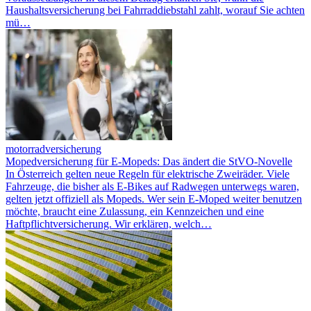
Haushaltsversicherung bei Fahrraddiebstahl zahlt, worauf Sie achten
mü…
motorradversicherung
Mopedversicherung für E-Mopeds: Das ändert die StVO-Novelle
In Österreich gelten neue Regeln für elektrische Zweiräder. Viele
Fahrzeuge, die bisher als E-Bikes auf Radwegen unterwegs waren,
gelten jetzt offiziell als Mopeds. Wer sein E-Moped weiter benutzen
möchte, braucht eine Zulassung, ein Kennzeichen und eine
Haftpflichtversicherung. Wir erklären, welch…