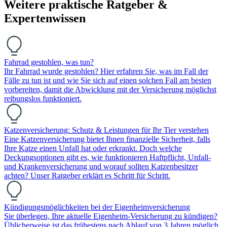
Weitere praktische Ratgeber &
Expertenwissen
Fahrrad gestohlen, was tun?
Ihr Fahrrad wurde gestohlen? Hier erfahren Sie, was im Fall der
Fälle zu tun ist und wie Sie sich auf einen solchen Fall am besten
vorbereiten, damit die Abwicklung mit der Versicherung möglichst
reibungslos funktioniert.
Katzenversicherung: Schutz & Leistungen für Ihr Tier verstehen
Eine Katzenversicherung bietet Ihnen finanzielle Sicherheit, falls
Ihre Katze einen Unfall hat oder erkrankt. Doch welche
Deckungsoptionen gibt es, wie funktionieren Haftpflicht, Unfall-
und Krankenversicherung und worauf sollten Katzenbesitzer
achten? Unser Ratgeber erklärt es Schritt für Schritt.
Kündigungsmöglichkeiten bei der Eigenheimversicherung
Sie überlegen, Ihre aktuelle Eigenheim-Versicherung zu kündigen?
Üblicherweise ist das frühestens nach Ablauf von 3 Jahren möglich