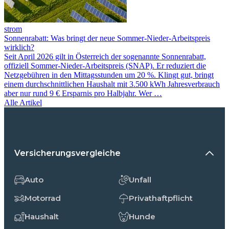
strom
Sonnenrabatt: Was bringt der neue Sommer-Nieder-Arbeitspreis
wirklich?
Seit April 2026 gilt in Österreich der sogenannte Sonnenrabatt,
offiziell Sommer-Nieder-Arbeitspreis (SNAP). Er reduziert die
Netzgebühren in den Mittagsstunden um 20 %. Klingt gut, bringt
einem durchschnittlichen Haushalt mit 3.500 kWh Jahresverbrauch
aber nur rund 9 € Ersparnis pro Halbjahr. Wer …
Alle Artikel
Versicherungsvergleiche
Auto
Unfall
Motorrad
Privathaftpflicht
Haushalt
Hunde