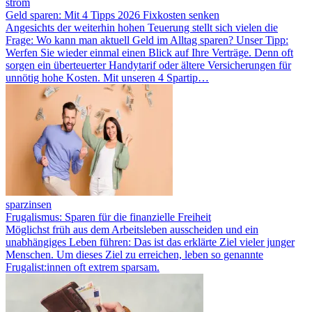
strom
Geld sparen: Mit 4 Tipps 2026 Fixkosten senken
Angesichts der weiterhin hohen Teuerung stellt sich vielen die
Frage: Wo kann man aktuell Geld im Alltag sparen? Unser Tipp:
Werfen Sie wieder einmal einen Blick auf Ihre Verträge. Denn oft
sorgen ein überteuerter Handytarif oder ältere Versicherungen für
unnötig hohe Kosten. Mit unseren 4 Spartip…
sparzinsen
Frugalismus: Sparen für die finanzielle Freiheit
Möglichst früh aus dem Arbeitsleben ausscheiden und ein
unabhängiges Leben führen: Das ist das erklärte Ziel vieler junger
Menschen. Um dieses Ziel zu erreichen, leben so genannte
Frugalist:innen oft extrem sparsam.