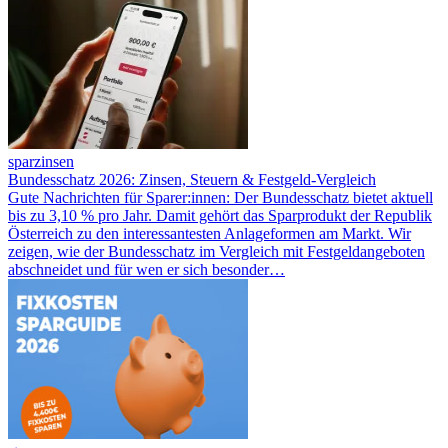
sparzinsen
Bundesschatz 2026: Zinsen, Steuern & Festgeld-Vergleich
Gute Nachrichten für Sparer:innen: Der Bundesschatz bietet aktuell
bis zu 3,10 % pro Jahr. Damit gehört das Sparprodukt der Republik
Österreich zu den interessantesten Anlageformen am Markt. Wir
zeigen, wie der Bundesschatz im Vergleich mit Festgeldangeboten
abschneidet und für wen er sich besonder…