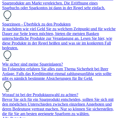
Sparprodukte am Markt vergleichen. Die Eröffnung eines
Sparbuchs oder Sparkontos ist dann in der Regel sehr einfach.
Sparzinsen - Überblick zu den Produkten
Je nachdem wie viel Geld Sie zu welchem Zeitpunkt und für welche
Dauer zur Seite legen möchten, bieten die meisten Banken
unterschiedliche Produkte zur Veranlagung an. Lesen Sie hier, wie
diese Produkte in der Regel heißen und was sie im konkreten Fall
bedeuten.
Wie sicher sind meine Spareinlagen?
Im Folgenden erfahren Sie alles zum Thema Sicherheit bei Ihrer
Anlage. Falls das Kreditinstitut einmal zahlungsunfähig sein sollte
gibt es nämlich bestimmte Absicherungen für Ihr Geld.
Worauf ist bei der Produktauswahl zu achten?
Bevor Sie sich für ein Sparprodukt entscheiden, sollten Sie sich mit
den möglichen Unterschieden zwischen einzelnen Angeboten und
deren Bedeutung vertraut machen. Nur so können Sie sicherstellen,
die für Sie am besten geeignete Sparform zu wählen.