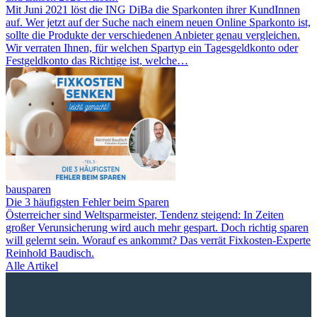
Mit Juni 2021 löst die ING DiBa die Sparkonten ihrer KundInnen
auf. Wer jetzt auf der Suche nach einem neuen Online Sparkonto ist,
sollte die Produkte der verschiedenen Anbieter genau vergleichen.
Wir verraten Ihnen, für welchen Spartyp ein Tagesgeldkonto oder
Festgeldkonto das Richtige ist, welche…
bausparen
Die 3 häufigsten Fehler beim Sparen
Österreicher sind Weltsparmeister, Tendenz steigend: In Zeiten
großer Verunsicherung wird auch mehr gespart. Doch richtig sparen
will gelernt sein. Worauf es ankommt? Das verrät Fixkosten-Experte
Reinhold Baudisch.
Alle Artikel