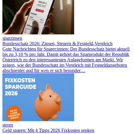
sparzinsen
Bundesschatz 2026: Zinsen, Steuern & Festgeld-Vergleich
Gute Nachrichten für Sparer:innen: Der Bundesschatz bietet aktuell
bis zu 3,10 % pro Jahr. Damit gehört das Sparprodukt der Republik
Österreich zu den interessantesten Anlageformen am Markt. Wir
zeigen, wie der Bundesschatz im Vergleich mit Festgeldangeboten
abschneidet und für wen er sich besonder…
strom
Geld sparen: Mit 4 Tipps 2026 Fixkosten senken