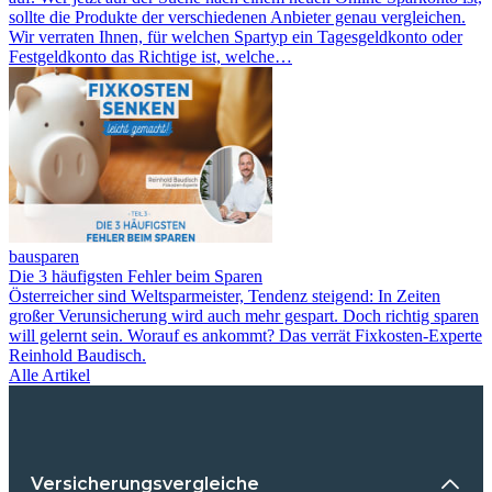
sollte die Produkte der verschiedenen Anbieter genau vergleichen.
Wir verraten Ihnen, für welchen Spartyp ein Tagesgeldkonto oder
Festgeldkonto das Richtige ist, welche…
bausparen
Die 3 häufigsten Fehler beim Sparen
Österreicher sind Weltsparmeister, Tendenz steigend: In Zeiten
großer Verunsicherung wird auch mehr gespart. Doch richtig sparen
will gelernt sein. Worauf es ankommt? Das verrät Fixkosten-Experte
Reinhold Baudisch.
Alle Artikel
Versicherungsvergleiche