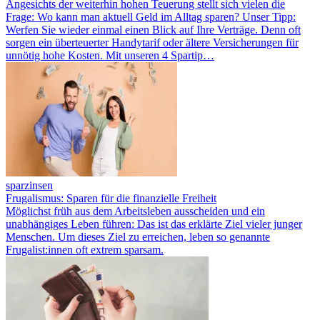
Angesichts der weiterhin hohen Teuerung stellt sich vielen die
Frage: Wo kann man aktuell Geld im Alltag sparen? Unser Tipp:
Werfen Sie wieder einmal einen Blick auf Ihre Verträge. Denn oft
sorgen ein überteuerter Handytarif oder ältere Versicherungen für
unnötig hohe Kosten. Mit unseren 4 Spartip…
sparzinsen
Frugalismus: Sparen für die finanzielle Freiheit
Möglichst früh aus dem Arbeitsleben ausscheiden und ein
unabhängiges Leben führen: Das ist das erklärte Ziel vieler junger
Menschen. Um dieses Ziel zu erreichen, leben so genannte
Frugalist:innen oft extrem sparsam.