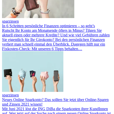
sparzinsen
In 6 Schritten persönliche Finanzen optimieren – so geht’s
Rutscht Ihr Konto am Monatsende öfters in Minus? Tilgen Sie
aktuell einen oder mehrere Kredite? Und wie viel Gebühren zahlen
Sie eigentlich für Ihr Girokonto? Bei den persönlichen Finanzen
verliert man schnell einmal den Überblick. Dagegen hilft nur ein
Fixkosten-Check: Mit unseren 6 Tipps behalten…
sparzinsen
Neues Online Sparkonto? Das sollten Sie jetzt über Online-Sparen
und Zinsen 2021 wissen!
Mit Juni 2021 löst die ING DiBa die Sparkonten ihrer KundInnen
auf. Wer jetzt auf der Suche nach einem neuen Online Sparkonto ist,