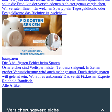
sollte die Produkte der verschiedenen Anbieter genau vergleichen.
Wir verraten Ihnen, für welchen Spartyp ein Tagesgeldkonto oder
Festgeldkonto das Richtige ist, welche…
bausparen
Die 3 häufigsten Fehler beim Sparen
Österreicher sind Weltsparmeister, Tendenz steigend: In Zeiten
großer Verunsicherung wird auch mehr gespart. Doch richtig sparen
will gelernt sein. Worauf es ankommt? Das verrät Fixkosten-Experte
Reinhold Baudisch.
Alle Artikel
Versicherungsvergleiche