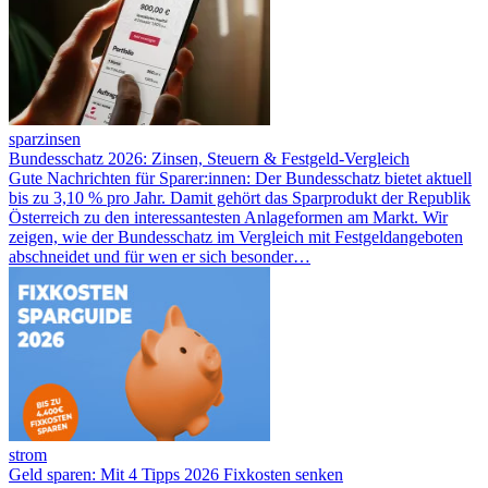
sparzinsen
Bundesschatz 2026: Zinsen, Steuern & Festgeld-Vergleich
Gute Nachrichten für Sparer:innen: Der Bundesschatz bietet aktuell
bis zu 3,10 % pro Jahr. Damit gehört das Sparprodukt der Republik
Österreich zu den interessantesten Anlageformen am Markt. Wir
zeigen, wie der Bundesschatz im Vergleich mit Festgeldangeboten
abschneidet und für wen er sich besonder…
strom
Geld sparen: Mit 4 Tipps 2026 Fixkosten senken