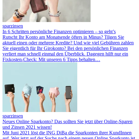
sparzinsen
In 6 Schritten persönliche Finanzen optimieren – so geht’s
Rutscht Ihr Konto am Monatsende öfters in Minus? Tilgen Sie
aktuell einen oder mehrere Kredite? Und wie viel Gebühren zahlen
Sie eigentlich für Ihr Girokonto? Bei den persönlichen Finanzen
verliert man schnell einmal den Überblick. Dagegen hilft nur ein
Fixkosten-Check: Mit unseren 6 Tipps behalten…
sparzinsen
Neues Online Sparkonto? Das sollten Sie jetzt über Online-Sparen
und Zinsen 2021 wissen!
Mit Juni 2021 löst die ING DiBa die Sparkonten ihrer KundInnen
auf. Wer jetzt auf der Suche nach einem neuen Online Sparkonto ist,