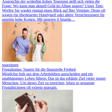
Angesichts der weiterhin hohen Teuerung stellt sich vielen die
Frage: Wo kann man aktuell Geld im Alltag sparen? Unser Tipp:
Werfen Sie wieder einmal einen Blick auf Ihre Verträge. Denn oft
sorgen ein überteuerter Handytarif oder ältere Versicherungen für
unnötig hohe Kosten. Mit unseren 4 Spartip…
sparzinsen
Frugalismus: Sparen für die finanzielle Freiheit
Möglichst früh aus dem Arbeitsleben ausscheiden und ein
unabhängiges Leben führen: Das ist das erklärte Ziel vieler junger
Menschen. Um dieses Ziel zu erreichen, leben so genannte
Frugalist:innen oft extrem sparsam.