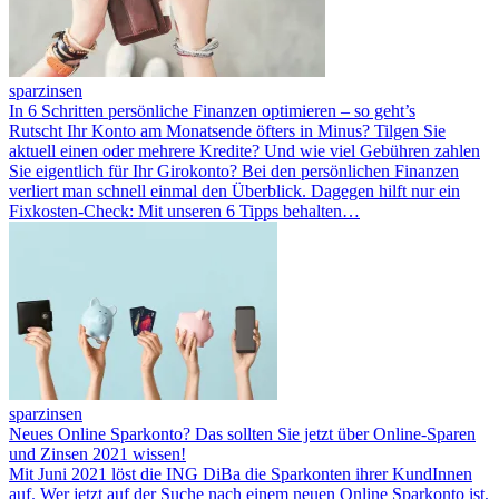
sparzinsen
In 6 Schritten persönliche Finanzen optimieren – so geht’s
Rutscht Ihr Konto am Monatsende öfters in Minus? Tilgen Sie
aktuell einen oder mehrere Kredite? Und wie viel Gebühren zahlen
Sie eigentlich für Ihr Girokonto? Bei den persönlichen Finanzen
verliert man schnell einmal den Überblick. Dagegen hilft nur ein
Fixkosten-Check: Mit unseren 6 Tipps behalten…
sparzinsen
Neues Online Sparkonto? Das sollten Sie jetzt über Online-Sparen
und Zinsen 2021 wissen!
Mit Juni 2021 löst die ING DiBa die Sparkonten ihrer KundInnen
auf. Wer jetzt auf der Suche nach einem neuen Online Sparkonto ist,