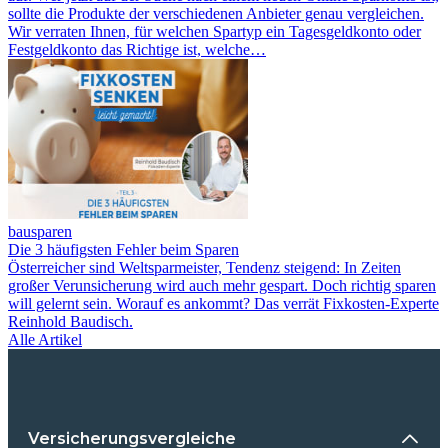
sollte die Produkte der verschiedenen Anbieter genau vergleichen.
Wir verraten Ihnen, für welchen Spartyp ein Tagesgeldkonto oder
Festgeldkonto das Richtige ist, welche…
bausparen
Die 3 häufigsten Fehler beim Sparen
Österreicher sind Weltsparmeister, Tendenz steigend: In Zeiten
großer Verunsicherung wird auch mehr gespart. Doch richtig sparen
will gelernt sein. Worauf es ankommt? Das verrät Fixkosten-Experte
Reinhold Baudisch.
Alle Artikel
Versicherungsvergleiche