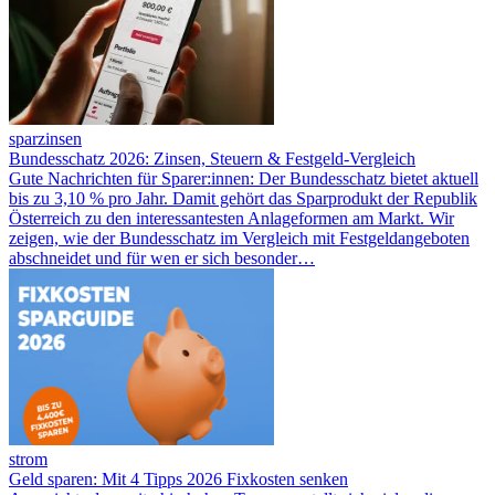
sparzinsen
Bundesschatz 2026: Zinsen, Steuern & Festgeld-Vergleich
Gute Nachrichten für Sparer:innen: Der Bundesschatz bietet aktuell
bis zu 3,10 % pro Jahr. Damit gehört das Sparprodukt der Republik
Österreich zu den interessantesten Anlageformen am Markt. Wir
zeigen, wie der Bundesschatz im Vergleich mit Festgeldangeboten
abschneidet und für wen er sich besonder…
strom
Geld sparen: Mit 4 Tipps 2026 Fixkosten senken