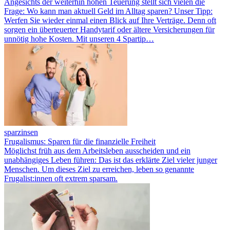
Angesichts der weiterhin hohen Teuerung stellt sich vielen die
Frage: Wo kann man aktuell Geld im Alltag sparen? Unser Tipp:
Werfen Sie wieder einmal einen Blick auf Ihre Verträge. Denn oft
sorgen ein überteuerter Handytarif oder ältere Versicherungen für
unnötig hohe Kosten. Mit unseren 4 Spartip…
sparzinsen
Frugalismus: Sparen für die finanzielle Freiheit
Möglichst früh aus dem Arbeitsleben ausscheiden und ein
unabhängiges Leben führen: Das ist das erklärte Ziel vieler junger
Menschen. Um dieses Ziel zu erreichen, leben so genannte
Frugalist:innen oft extrem sparsam.