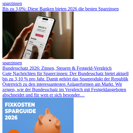
sparzinsen
Bis zu 3,0%: Diese Banken bieten 2026 die besten Sparzinsen
sparzinsen
Bundesschatz 2026: Zinsen, Steuern & Festgeld-Vergleich
Gute Nachrichten für Sparer:innen: Der Bundesschatz bietet aktuell
bis zu 3,10 % pro Jahr. Damit gehört das Sparprodukt der Republik
Österreich zu den interessantesten Anlageformen am Markt. Wir
zeigen, wie der Bundesschatz im Vergleich mit Festgeldangeboten
abschneidet und für wen er sich besonder…