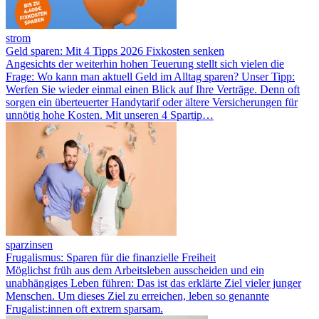
strom
Geld sparen: Mit 4 Tipps 2026 Fixkosten senken
Angesichts der weiterhin hohen Teuerung stellt sich vielen die
Frage: Wo kann man aktuell Geld im Alltag sparen? Unser Tipp:
Werfen Sie wieder einmal einen Blick auf Ihre Verträge. Denn oft
sorgen ein überteuerter Handytarif oder ältere Versicherungen für
unnötig hohe Kosten. Mit unseren 4 Spartip…
sparzinsen
Frugalismus: Sparen für die finanzielle Freiheit
Möglichst früh aus dem Arbeitsleben ausscheiden und ein
unabhängiges Leben führen: Das ist das erklärte Ziel vieler junger
Menschen. Um dieses Ziel zu erreichen, leben so genannte
Frugalist:innen oft extrem sparsam.