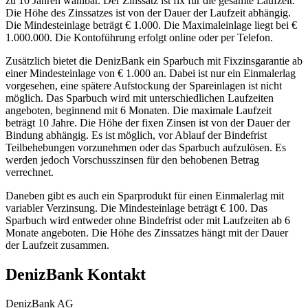
zu 10 Jahren wählbar. Der Zinssatz ist fix für die gesamte Laufzeit.
Die Höhe des Zinssatzes ist von der Dauer der Laufzeit abhängig.
Die Mindesteinlage beträgt € 1.000. Die Maximaleinlage liegt bei €
1.000.000. Die Kontoführung erfolgt online oder per Telefon.
Zusätzlich bietet die DenizBank ein Sparbuch mit Fixzinsgarantie ab
einer Mindesteinlage von € 1.000 an. Dabei ist nur ein Einmalerlag
vorgesehen, eine spätere Aufstockung der Spareinlagen ist nicht
möglich. Das Sparbuch wird mit unterschiedlichen Laufzeiten
angeboten, beginnend mit 6 Monaten. Die maximale Laufzeit
beträgt 10 Jahre. Die Höhe der fixen Zinsen ist von der Dauer der
Bindung abhängig. Es ist möglich, vor Ablauf der Bindefrist
Teilbehebungen vorzunehmen oder das Sparbuch aufzulösen. Es
werden jedoch Vorschusszinsen für den behobenen Betrag
verrechnet.
Daneben gibt es auch ein Sparprodukt für einen Einmalerlag mit
variabler Verzinsung. Die Mindesteinlage beträgt € 100. Das
Sparbuch wird entweder ohne Bindefrist oder mit Laufzeiten ab 6
Monate angeboten. Die Höhe des Zinssatzes hängt mit der Dauer
der Laufzeit zusammen.
DenizBank Kontakt
DenizBank AG