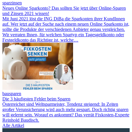
sparzinsen
Neues Online Sparkonto? Das sollten Sie jetzt über Online-Sparen
und Zinsen 2021 wissen!
Mit Juni 2021 löst die ING DiBa die Sparkonten ihrer KundInnen
auf. Wer jetzt auf der Suche nach einem neuen Online Sparkonto ist,
sollte die Produkte der verschiedenen Anbieter genau vergleichen.
Wir verraten Ihnen, für welchen Spartyp ein Tagesgeldkonto oder
Festgeldkonto das Richtige ist, welche…
bausparen
Die 3 häufigsten Fehler beim Sparen
Österreicher sind Weltsparmeister, Tendenz steigend: In Zeiten
großer Verunsicherung wird auch mehr gespart. Doch richtig sparen
will gelernt sein. Worauf es ankommt? Das verrät Fixkosten-Experte
Reinhold Baudisch.
Alle Artikel