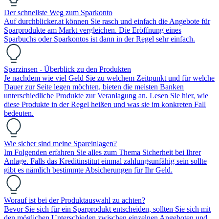
Der schnellste Weg zum Sparkonto
Auf durchblicker.at können Sie rasch und einfach die Angebote für
Sparprodukte am Markt vergleichen. Die Eröffnung eines
Sparbuchs oder Sparkontos ist dann in der Regel sehr einfach.
Sparzinsen - Überblick zu den Produkten
Je nachdem wie viel Geld Sie zu welchem Zeitpunkt und für welche
Dauer zur Seite legen möchten, bieten die meisten Banken
unterschiedliche Produkte zur Veranlagung an. Lesen Sie hier, wie
diese Produkte in der Regel heißen und was sie im konkreten Fall
bedeuten.
Wie sicher sind meine Spareinlagen?
Im Folgenden erfahren Sie alles zum Thema Sicherheit bei Ihrer
Anlage. Falls das Kreditinstitut einmal zahlungsunfähig sein sollte
gibt es nämlich bestimmte Absicherungen für Ihr Geld.
Worauf ist bei der Produktauswahl zu achten?
Bevor Sie sich für ein Sparprodukt entscheiden, sollten Sie sich mit
den möglichen Unterschieden zwischen einzelnen Angeboten und