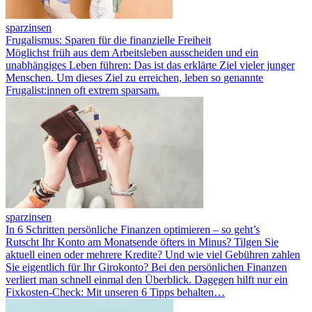
sparzinsen
Frugalismus: Sparen für die finanzielle Freiheit
Möglichst früh aus dem Arbeitsleben ausscheiden und ein
unabhängiges Leben führen: Das ist das erklärte Ziel vieler junger
Menschen. Um dieses Ziel zu erreichen, leben so genannte
Frugalist:innen oft extrem sparsam.
sparzinsen
In 6 Schritten persönliche Finanzen optimieren – so geht’s
Rutscht Ihr Konto am Monatsende öfters in Minus? Tilgen Sie
aktuell einen oder mehrere Kredite? Und wie viel Gebühren zahlen
Sie eigentlich für Ihr Girokonto? Bei den persönlichen Finanzen
verliert man schnell einmal den Überblick. Dagegen hilft nur ein
Fixkosten-Check: Mit unseren 6 Tipps behalten…