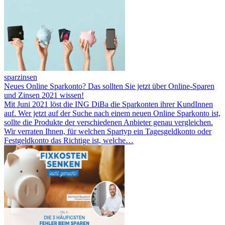
sparzinsen
Neues Online Sparkonto? Das sollten Sie jetzt über Online-Sparen
und Zinsen 2021 wissen!
Mit Juni 2021 löst die ING DiBa die Sparkonten ihrer KundInnen
auf. Wer jetzt auf der Suche nach einem neuen Online Sparkonto ist,
sollte die Produkte der verschiedenen Anbieter genau vergleichen.
Wir verraten Ihnen, für welchen Spartyp ein Tagesgeldkonto oder
Festgeldkonto das Richtige ist, welche…