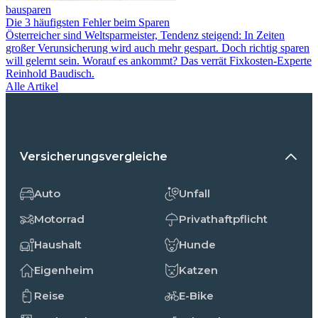
bausparen
Die 3 häufigsten Fehler beim Sparen
Österreicher sind Weltsparmeister, Tendenz steigend: In Zeiten
großer Verunsicherung wird auch mehr gespart. Doch richtig sparen
will gelernt sein. Worauf es ankommt? Das verrät Fixkosten-Experte
Reinhold Baudisch.
Alle Artikel
Versicherungsvergleiche
Auto
Unfall
Motorrad
Privathaftpflicht
Haushalt
Hunde
Eigenheim
Katzen
Reise
E-Bike