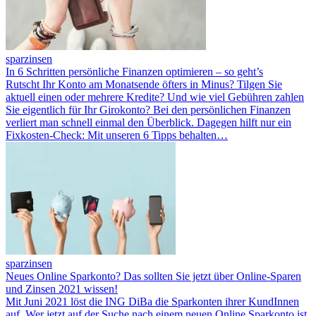
sparzinsen
In 6 Schritten persönliche Finanzen optimieren – so geht’s
Rutscht Ihr Konto am Monatsende öfters in Minus? Tilgen Sie
aktuell einen oder mehrere Kredite? Und wie viel Gebühren zahlen
Sie eigentlich für Ihr Girokonto? Bei den persönlichen Finanzen
verliert man schnell einmal den Überblick. Dagegen hilft nur ein
Fixkosten-Check: Mit unseren 6 Tipps behalten…
sparzinsen
Neues Online Sparkonto? Das sollten Sie jetzt über Online-Sparen
und Zinsen 2021 wissen!
Mit Juni 2021 löst die ING DiBa die Sparkonten ihrer KundInnen
auf. Wer jetzt auf der Suche nach einem neuen Online Sparkonto ist,