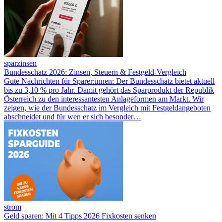
sparzinsen
Bundesschatz 2026: Zinsen, Steuern & Festgeld-Vergleich
Gute Nachrichten für Sparer:innen: Der Bundesschatz bietet aktuell
bis zu 3,10 % pro Jahr. Damit gehört das Sparprodukt der Republik
Österreich zu den interessantesten Anlageformen am Markt. Wir
zeigen, wie der Bundesschatz im Vergleich mit Festgeldangeboten
abschneidet und für wen er sich besonder…
strom
Geld sparen: Mit 4 Tipps 2026 Fixkosten senken