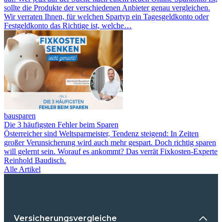
sollte die Produkte der verschiedenen Anbieter genau vergleichen.
Wir verraten Ihnen, für welchen Spartyp ein Tagesgeldkonto oder
Festgeldkonto das Richtige ist, welche…
bausparen
Die 3 häufigsten Fehler beim Sparen
Österreicher sind Weltsparmeister, Tendenz steigend: In Zeiten
großer Verunsicherung wird auch mehr gespart. Doch richtig sparen
will gelernt sein. Worauf es ankommt? Das verrät Fixkosten-Experte
Reinhold Baudisch.
Alle Artikel
Versicherungsvergleiche