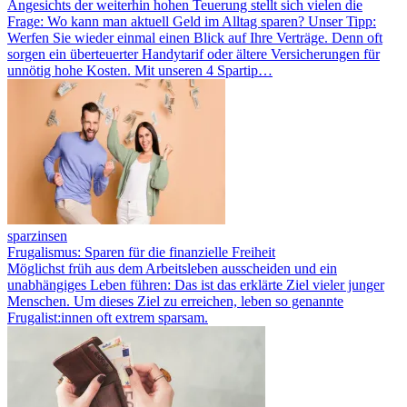
Angesichts der weiterhin hohen Teuerung stellt sich vielen die
Frage: Wo kann man aktuell Geld im Alltag sparen? Unser Tipp:
Werfen Sie wieder einmal einen Blick auf Ihre Verträge. Denn oft
sorgen ein überteuerter Handytarif oder ältere Versicherungen für
unnötig hohe Kosten. Mit unseren 4 Spartip…
sparzinsen
Frugalismus: Sparen für die finanzielle Freiheit
Möglichst früh aus dem Arbeitsleben ausscheiden und ein
unabhängiges Leben führen: Das ist das erklärte Ziel vieler junger
Menschen. Um dieses Ziel zu erreichen, leben so genannte
Frugalist:innen oft extrem sparsam.