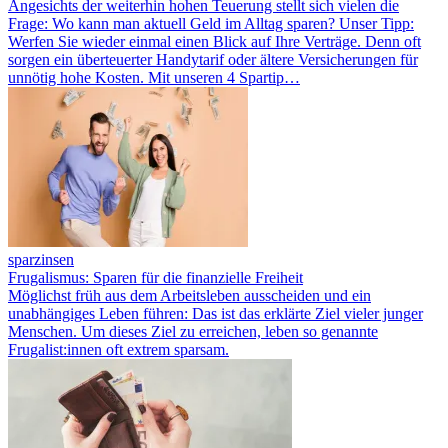
Angesichts der weiterhin hohen Teuerung stellt sich vielen die
Frage: Wo kann man aktuell Geld im Alltag sparen? Unser Tipp:
Werfen Sie wieder einmal einen Blick auf Ihre Verträge. Denn oft
sorgen ein überteuerter Handytarif oder ältere Versicherungen für
unnötig hohe Kosten. Mit unseren 4 Spartip…
sparzinsen
Frugalismus: Sparen für die finanzielle Freiheit
Möglichst früh aus dem Arbeitsleben ausscheiden und ein
unabhängiges Leben führen: Das ist das erklärte Ziel vieler junger
Menschen. Um dieses Ziel zu erreichen, leben so genannte
Frugalist:innen oft extrem sparsam.