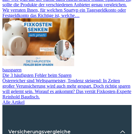
sollte die Produkte der verschiedenen Anbieter genau vergleichen.
Wir verraten Ihnen, für welchen Spartyp ein Tagesgeldkonto oder
Festgeldkonto das Richtige ist, welche…
bausparen
Die 3 häufigsten Fehler beim Sparen
Österreicher sind Weltsparmeister, Tendenz steigend: In Zeiten
großer Verunsicherung wird auch mehr gespart. Doch richtig sparen
will gelernt sein. Worauf es ankommt? Das verrät Fixkosten-Experte
Reinhold Baudisch.
Alle Artikel
Versicherungsvergleiche