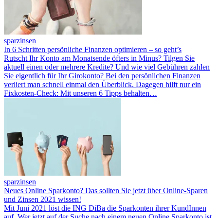
sparzinsen
In 6 Schritten persönliche Finanzen optimieren – so geht’s
Rutscht Ihr Konto am Monatsende öfters in Minus? Tilgen Sie
aktuell einen oder mehrere Kredite? Und wie viel Gebühren zahlen
Sie eigentlich für Ihr Girokonto? Bei den persönlichen Finanzen
verliert man schnell einmal den Überblick. Dagegen hilft nur ein
Fixkosten-Check: Mit unseren 6 Tipps behalten…
sparzinsen
Neues Online Sparkonto? Das sollten Sie jetzt über Online-Sparen
und Zinsen 2021 wissen!
Mit Juni 2021 löst die ING DiBa die Sparkonten ihrer KundInnen
auf. Wer jetzt auf der Suche nach einem neuen Online Sparkonto ist,