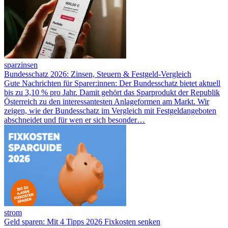
sparzinsen
Bundesschatz 2026: Zinsen, Steuern & Festgeld-Vergleich
Gute Nachrichten für Sparer:innen: Der Bundesschatz bietet aktuell
bis zu 3,10 % pro Jahr. Damit gehört das Sparprodukt der Republik
Österreich zu den interessantesten Anlageformen am Markt. Wir
zeigen, wie der Bundesschatz im Vergleich mit Festgeldangeboten
abschneidet und für wen er sich besonder…
strom
Geld sparen: Mit 4 Tipps 2026 Fixkosten senken