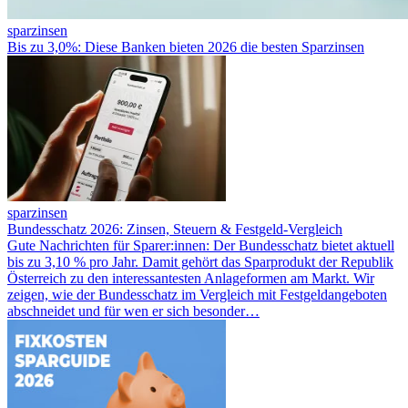
sparzinsen
Bis zu 3,0%: Diese Banken bieten 2026 die besten Sparzinsen
sparzinsen
Bundesschatz 2026: Zinsen, Steuern & Festgeld-Vergleich
Gute Nachrichten für Sparer:innen: Der Bundesschatz bietet aktuell
bis zu 3,10 % pro Jahr. Damit gehört das Sparprodukt der Republik
Österreich zu den interessantesten Anlageformen am Markt. Wir
zeigen, wie der Bundesschatz im Vergleich mit Festgeldangeboten
abschneidet und für wen er sich besonder…