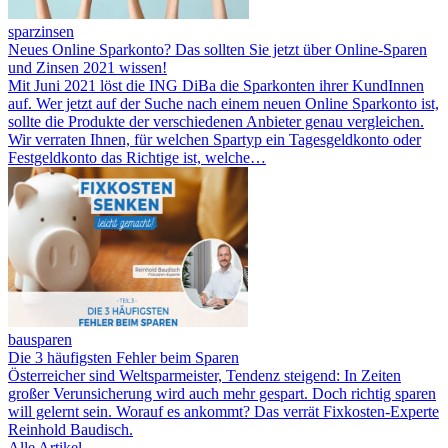
sparzinsen
Neues Online Sparkonto? Das sollten Sie jetzt über Online-Sparen
und Zinsen 2021 wissen!
Mit Juni 2021 löst die ING DiBa die Sparkonten ihrer KundInnen
auf. Wer jetzt auf der Suche nach einem neuen Online Sparkonto ist,
sollte die Produkte der verschiedenen Anbieter genau vergleichen.
Wir verraten Ihnen, für welchen Spartyp ein Tagesgeldkonto oder
Festgeldkonto das Richtige ist, welche…
bausparen
Die 3 häufigsten Fehler beim Sparen
Österreicher sind Weltsparmeister, Tendenz steigend: In Zeiten
großer Verunsicherung wird auch mehr gespart. Doch richtig sparen
will gelernt sein. Worauf es ankommt? Das verrät Fixkosten-Experte
Reinhold Baudisch.
Alle Artikel