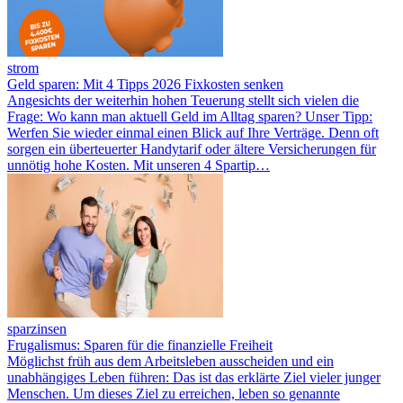
strom
Geld sparen: Mit 4 Tipps 2026 Fixkosten senken
Angesichts der weiterhin hohen Teuerung stellt sich vielen die
Frage: Wo kann man aktuell Geld im Alltag sparen? Unser Tipp:
Werfen Sie wieder einmal einen Blick auf Ihre Verträge. Denn oft
sorgen ein überteuerter Handytarif oder ältere Versicherungen für
unnötig hohe Kosten. Mit unseren 4 Spartip…
sparzinsen
Frugalismus: Sparen für die finanzielle Freiheit
Möglichst früh aus dem Arbeitsleben ausscheiden und ein
unabhängiges Leben führen: Das ist das erklärte Ziel vieler junger
Menschen. Um dieses Ziel zu erreichen, leben so genannte