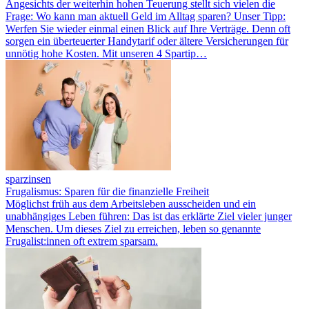
Angesichts der weiterhin hohen Teuerung stellt sich vielen die
Frage: Wo kann man aktuell Geld im Alltag sparen? Unser Tipp:
Werfen Sie wieder einmal einen Blick auf Ihre Verträge. Denn oft
sorgen ein überteuerter Handytarif oder ältere Versicherungen für
unnötig hohe Kosten. Mit unseren 4 Spartip…
sparzinsen
Frugalismus: Sparen für die finanzielle Freiheit
Möglichst früh aus dem Arbeitsleben ausscheiden und ein
unabhängiges Leben führen: Das ist das erklärte Ziel vieler junger
Menschen. Um dieses Ziel zu erreichen, leben so genannte
Frugalist:innen oft extrem sparsam.