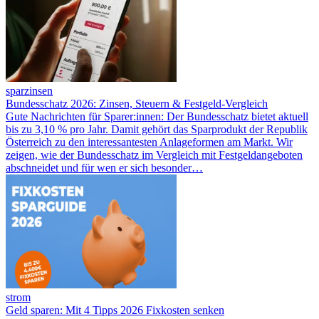
sparzinsen
Bundesschatz 2026: Zinsen, Steuern & Festgeld-Vergleich
Gute Nachrichten für Sparer:innen: Der Bundesschatz bietet aktuell
bis zu 3,10 % pro Jahr. Damit gehört das Sparprodukt der Republik
Österreich zu den interessantesten Anlageformen am Markt. Wir
zeigen, wie der Bundesschatz im Vergleich mit Festgeldangeboten
abschneidet und für wen er sich besonder…
strom
Geld sparen: Mit 4 Tipps 2026 Fixkosten senken