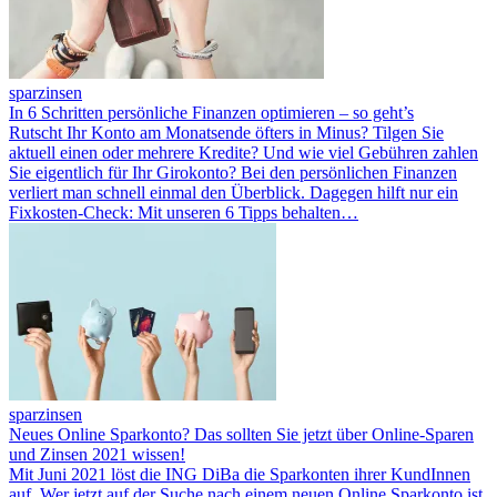
sparzinsen
In 6 Schritten persönliche Finanzen optimieren – so geht’s
Rutscht Ihr Konto am Monatsende öfters in Minus? Tilgen Sie
aktuell einen oder mehrere Kredite? Und wie viel Gebühren zahlen
Sie eigentlich für Ihr Girokonto? Bei den persönlichen Finanzen
verliert man schnell einmal den Überblick. Dagegen hilft nur ein
Fixkosten-Check: Mit unseren 6 Tipps behalten…
sparzinsen
Neues Online Sparkonto? Das sollten Sie jetzt über Online-Sparen
und Zinsen 2021 wissen!
Mit Juni 2021 löst die ING DiBa die Sparkonten ihrer KundInnen
auf. Wer jetzt auf der Suche nach einem neuen Online Sparkonto ist,