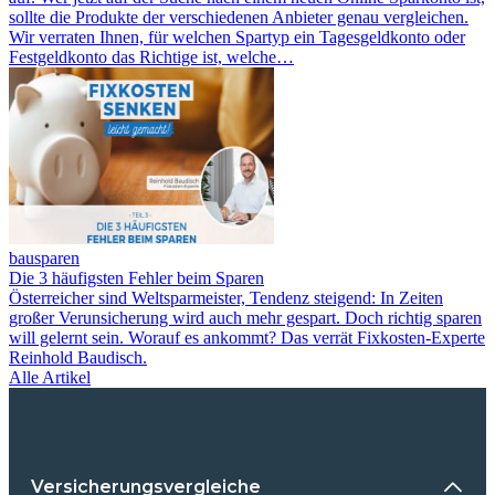
sollte die Produkte der verschiedenen Anbieter genau vergleichen.
Wir verraten Ihnen, für welchen Spartyp ein Tagesgeldkonto oder
Festgeldkonto das Richtige ist, welche…
bausparen
Die 3 häufigsten Fehler beim Sparen
Österreicher sind Weltsparmeister, Tendenz steigend: In Zeiten
großer Verunsicherung wird auch mehr gespart. Doch richtig sparen
will gelernt sein. Worauf es ankommt? Das verrät Fixkosten-Experte
Reinhold Baudisch.
Alle Artikel
Versicherungsvergleiche