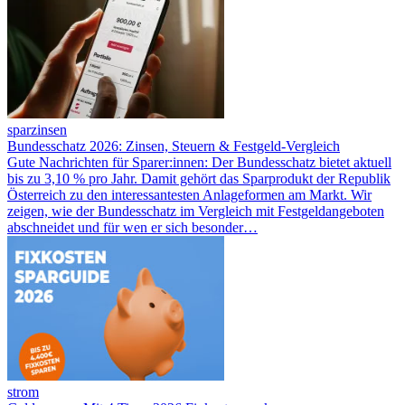
sparzinsen
Bundesschatz 2026: Zinsen, Steuern & Festgeld-Vergleich
Gute Nachrichten für Sparer:innen: Der Bundesschatz bietet aktuell
bis zu 3,10 % pro Jahr. Damit gehört das Sparprodukt der Republik
Österreich zu den interessantesten Anlageformen am Markt. Wir
zeigen, wie der Bundesschatz im Vergleich mit Festgeldangeboten
abschneidet und für wen er sich besonder…
strom