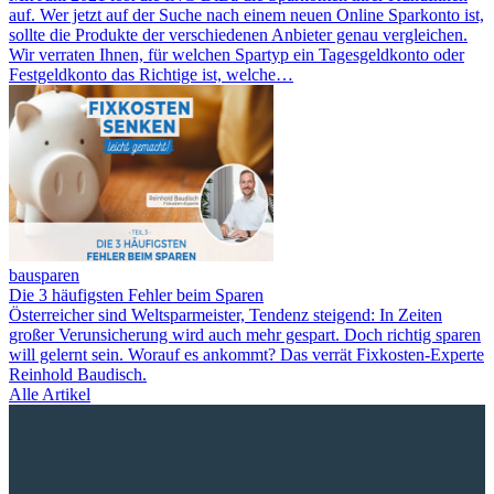
auf. Wer jetzt auf der Suche nach einem neuen Online Sparkonto ist,
sollte die Produkte der verschiedenen Anbieter genau vergleichen.
Wir verraten Ihnen, für welchen Spartyp ein Tagesgeldkonto oder
Festgeldkonto das Richtige ist, welche…
bausparen
Die 3 häufigsten Fehler beim Sparen
Österreicher sind Weltsparmeister, Tendenz steigend: In Zeiten
großer Verunsicherung wird auch mehr gespart. Doch richtig sparen
will gelernt sein. Worauf es ankommt? Das verrät Fixkosten-Experte
Reinhold Baudisch.
Alle Artikel