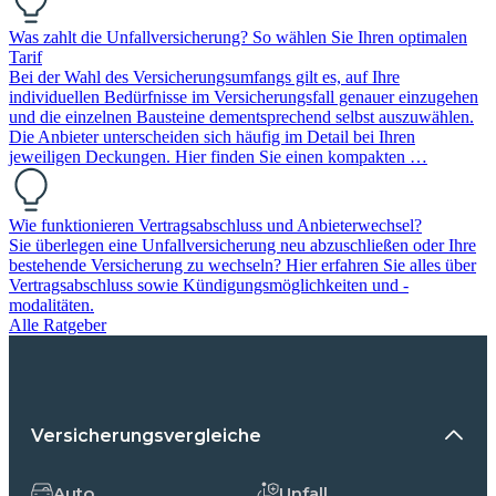
Was zahlt die Unfallversicherung? So wählen Sie Ihren optimalen
Tarif
Bei der Wahl des Versicherungsumfangs gilt es, auf Ihre
individuellen Bedürfnisse im Versicherungsfall genauer einzugehen
und die einzelnen Bausteine dementsprechend selbst auszuwählen.
Die Anbieter unterscheiden sich häufig im Detail bei Ihren
jeweiligen Deckungen. Hier finden Sie einen kompakten …
Wie funktionieren Vertragsabschluss und Anbieterwechsel?
Sie überlegen eine Unfallversicherung neu abzuschließen oder Ihre
bestehende Versicherung zu wechseln? Hier erfahren Sie alles über
Vertragsabschluss sowie Kündigungsmöglichkeiten und -
modalitäten.
Alle Ratgeber
Versicherungsvergleiche
Auto
Unfall