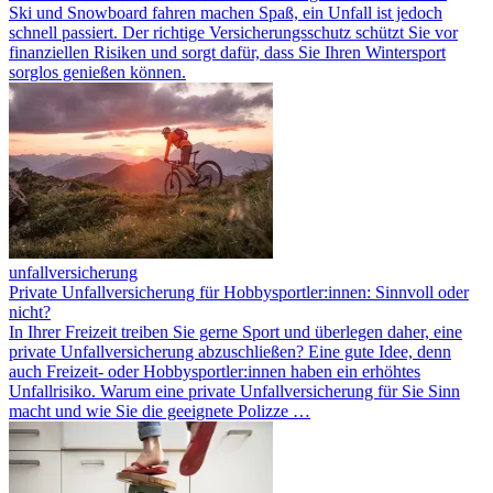
Ski und Snowboard fahren machen Spaß, ein Unfall ist jedoch
schnell passiert. Der richtige Versicherungsschutz schützt Sie vor
finanziellen Risiken und sorgt dafür, dass Sie Ihren Wintersport
sorglos genießen können.
unfallversicherung
Private Unfallversicherung für Hobbysportler:innen: Sinnvoll oder
nicht?
In Ihrer Freizeit treiben Sie gerne Sport und überlegen daher, eine
private Unfallversicherung abzuschließen? Eine gute Idee, denn
auch Freizeit- oder Hobbysportler:innen haben ein erhöhtes
Unfallrisiko. Warum eine private Unfallversicherung für Sie Sinn
macht und wie Sie die geeignete Polizze …