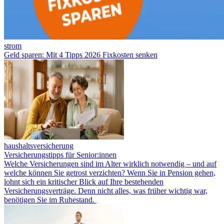
strom
Geld sparen: Mit 4 Tipps 2026 Fixkosten senken
haushaltsversicherung
Versicherungstipps für Senior:innen
Welche Versicherungen sind im Alter wirklich notwendig – und auf
welche können Sie getrost verzichten? Wenn Sie in Pension gehen,
lohnt sich ein kritischer Blick auf Ihre bestehenden
Versicherungsverträge. Denn nicht alles, was früher wichtig war,
benötigen Sie im Ruhestand.