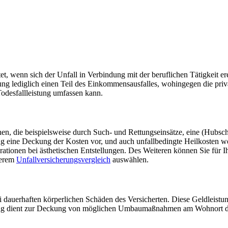
t, wenn sich der Unfall in Verbindung mit der beruflichen Tätigkeit ere
ung lediglich einen Teil des Einkommensausfalles, wohingegen die priva
Todesfallleistung umfassen kann.
ehen, die beispielsweise durch Such- und Rettungseinsätze, eine (Hub
ng eine Deckung der Kosten vor, und auch unfallbedingte Heilkosten wer
ationen bei ästhetischen Entstellungen. Des Weiteren können Sie für I
nserem
Unfallversicherungsvergleich
auswählen.
i dauerhaften körperlichen Schäden des Versicherten. Diese Geldleistun
istung dient zur Deckung von möglichen Umbaumaßnahmen am Wohnort d