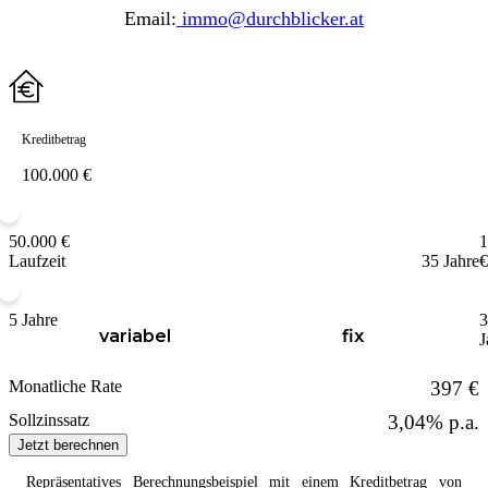
Email:
immo@durchblicker.at
Kreditbetrag
50.000 €
1
Laufzeit
35 Jahre
€
5 Jahre
3
variabel
fix
J
Monatliche Rate
397 €
Sollzinssatz
3,04% p.a.
Jetzt berechnen
Repräsentatives Berechnungsbeispiel mit einem
Kreditbetrag
von