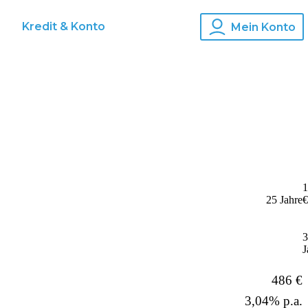
s
Kredit & Konto
Mein Konto
1
25 Jahre
€
3
J
486 €
3,04% p.a.