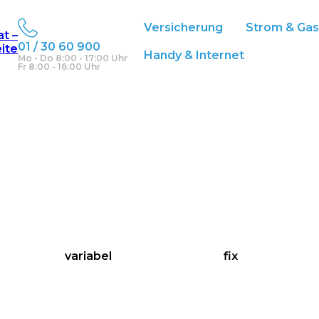
chblicker
Versicherung
Strom & Ga
at –
01 / 30 60 900
eite
Handy & Internet
Mo - Do 8:00 - 17:00 Uhr
Fr 8:00 - 16:00 Uhr
variabel
fix