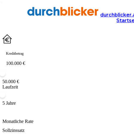
Wohntraum finanzieren mit dur
durchblicker.
Starts
Kredit mit Top-Konditionen und individueller Beratung finden
Kreditbetrag
50.000 €
Laufzeit
5 Jahre
Monatliche Rate
Sollzinssatz