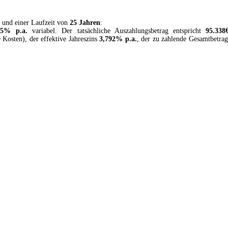
und einer Laufzeit von
25 Jahren
:
65
% p.a.
variabel
. Der tatsächliche Auszahlungsbetrag entspricht
95.338
e Kosten
), der effektive Jahreszins
3,792
% p.a.
, der zu zahlende Gesamtbetrag