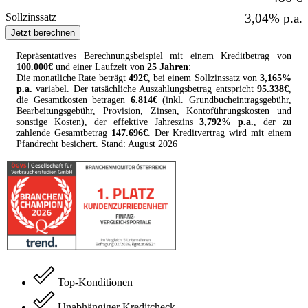
Sollzinssatz
3,04% p.a.
Jetzt berechnen
Repräsentatives Berechnungsbeispiel mit einem
Kreditbetrag
von
100.000
€
und einer Laufzeit von
25 Jahren
:
Die monatliche Rate beträgt
492
€
, bei einem Sollzinssatz von
3,165
%
p.a.
variabel
. Der tatsächliche Auszahlungsbetrag entspricht
95.338
€
,
die Gesamtkosten betragen
6.814
€
(inkl. Grundbucheintragsgebühr,
Bearbeitungsgebühr, Provision, Zinsen, Kontoführungskosten und
sonstige Kosten
), der effektive Jahreszins
3,792
% p.a.
, der zu
zahlende Gesamtbetrag
147.696
€
. Der
Kreditvertrag
wird mit einem
Pfandrecht besichert. Stand:
August
2026
Top-Konditionen
Unabhängiger Kreditcheck