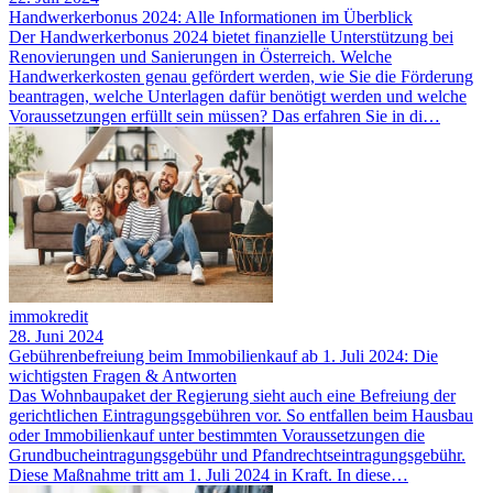
Handwerkerbonus 2024: Alle Informationen im Überblick
Der Handwerkerbonus 2024 bietet finanzielle Unterstützung bei
Renovierungen und Sanierungen in Österreich. Welche
Handwerkerkosten genau gefördert werden, wie Sie die Förderung
beantragen, welche Unterlagen dafür benötigt werden und welche
Voraussetzungen erfüllt sein müssen? Das erfahren Sie in di…
immokredit
28. Juni 2024
Gebührenbefreiung beim Immobilienkauf ab 1. Juli 2024: Die
wichtigsten Fragen & Antworten
Das Wohnbaupaket der Regierung sieht auch eine Befreiung der
gerichtlichen Eintragungsgebühren vor. So entfallen beim Hausbau
oder Immobilienkauf unter bestimmten Voraussetzungen die
Grundbucheintragungsgebühr und Pfandrechtseintragungsgebühr.
Diese Maßnahme tritt am 1. Juli 2024 in Kraft. In diese…