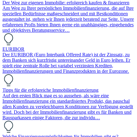
Der Weg zur eigenen Immobilie: erfolgreich kaufen & finanzieren
Am Weg zu Ihrer persönlichen Immobilienfinanzierung, die auf Ihre
speziellen Bedürfnisse maßgeschneidert und mit Bestkonditionen
ausgestaltet ist, stehen wir Ihnen jederzeit beratend zur Seite. Unsere
erfahrenen Profis bieten Ihnen gerne ein unabhängiges, eingehendes
und objektives Beratungsservice…
EURIBOR
Der EURIBOR (Euro Interbank Offered Rate) ist der Zinssatz, zu
dem Banken sich kurzfristig untereinander Geld in Euro leihen. Er
spielt eine zentrale Rolle bei variabel verzinsten Krediten,
Immobilienfinanzierungen und Finanzprodukten in der Eurozone.
Tipps für die erfolgreiche Immobilienfinanzierung
Auf den ersten Blick mag es so aussehen, als wäre eine
Immobilienfinanzierung ein standardisiertes Produkt, das pauschal
allen Kunden zu vergleichbaren Konditionen zur Verfügung gestellt
wird. Doch bei der Immobilienfinanzierung gibt es für Banken und
Bausparkassen einige Faktoren, die zur individu…
Welche Finanzierungsmöglichkeiten für Immobilien gibt es?