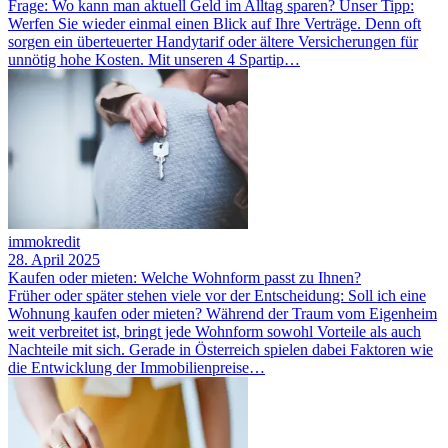
Frage: Wo kann man aktuell Geld im Alltag sparen? Unser Tipp:
Werfen Sie wieder einmal einen Blick auf Ihre Verträge. Denn oft
sorgen ein überteuerter Handytarif oder ältere Versicherungen für
unnötig hohe Kosten. Mit unseren 4 Spartip…
immokredit
28. April 2025
Kaufen oder mieten: Welche Wohnform passt zu Ihnen?
Früher oder später stehen viele vor der Entscheidung: Soll ich eine
Wohnung kaufen oder mieten? Während der Traum vom Eigenheim
weit verbreitet ist, bringt jede Wohnform sowohl Vorteile als auch
Nachteile mit sich. Gerade in Österreich spielen dabei Faktoren wie
die Entwicklung der Immobilienpreise…