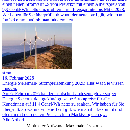
einen neuen Stromtarif „Strom Preisfix" mit einem Arbeitspreis von
9,9 Cent/kWh netto einzuführen – mit Preisgarantie bis Mitte 2028.
Wir haben für Sie überprüft, ab wann der neue Tarif gilt, wie man
ihn bekommt und ob man mit dem neu…
strom
16. Februar 2026
Energie Steiermark Strompreissenkung 2026: alles was Sie wissen
müssen.
Am 6. Februar 2026 hat der steirische Landesenergieversorger
Energie Steiermark angekündigt, seine Strompreise für alle
Kund:innen auf 11,4 Cent/kWh netto zu senken. Wir haben für Sie
überprüft, ab wann der neue Tarif gilt, wie man ihn bekommt und
ob man mit dem neuen Preis auch im Marktvergleich g…
Alle Artikel
Minimaler Aufwand. Maximale Ersparnis.