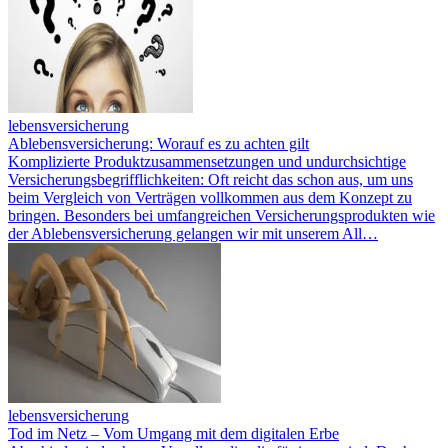
lebensversicherung
Ablebensversicherung: Worauf es zu achten gilt
Komplizierte Produktzusammensetzungen und undurchsichtige
Versicherungsbegrifflichkeiten: Oft reicht das schon aus, um uns
beim Vergleich von Verträgen vollkommen aus dem Konzept zu
bringen. Besonders bei umfangreichen Versicherungsprodukten wie
der Ablebensversicherung gelangen wir mit unserem All…
lebensversicherung
Tod im Netz – Vom Umgang mit dem digitalen Erbe