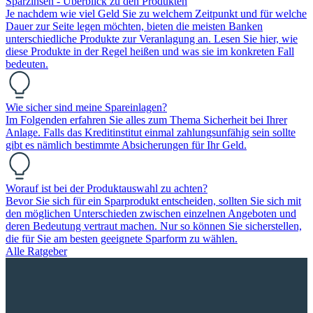
Sparzinsen - Überblick zu den Produkten
Je nachdem wie viel Geld Sie zu welchem Zeitpunkt und für welche
Dauer zur Seite legen möchten, bieten die meisten Banken
unterschiedliche Produkte zur Veranlagung an. Lesen Sie hier, wie
diese Produkte in der Regel heißen und was sie im konkreten Fall
bedeuten.
Wie sicher sind meine Spareinlagen?
Im Folgenden erfahren Sie alles zum Thema Sicherheit bei Ihrer
Anlage. Falls das Kreditinstitut einmal zahlungsunfähig sein sollte
gibt es nämlich bestimmte Absicherungen für Ihr Geld.
Worauf ist bei der Produktauswahl zu achten?
Bevor Sie sich für ein Sparprodukt entscheiden, sollten Sie sich mit
den möglichen Unterschieden zwischen einzelnen Angeboten und
deren Bedeutung vertraut machen. Nur so können Sie sicherstellen,
die für Sie am besten geeignete Sparform zu wählen.
Alle Ratgeber