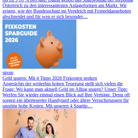
Österreich zu den interessantesten Anlageformen am Markt. Wir
zeigen, wie der Bundesschatz im Vergleich mit Festgeldangeboten
abschneidet und für wen er sich besonder…
strom
Geld sparen: Mit 4 Tipps 2026 Fixkosten senken
Angesichts der weiterhin hohen Teuerung stellt sich vielen die
Frage: Wo kann man aktuell Geld im Alltag sparen? Unser Tipp:
Werfen Sie wieder einmal einen Blick auf Ihre Verträge. Denn oft
sorgen ein überteuerter Handytarif oder ältere Versicherungen für
unnötig hohe Kosten. Mit unseren 4 Spartip…