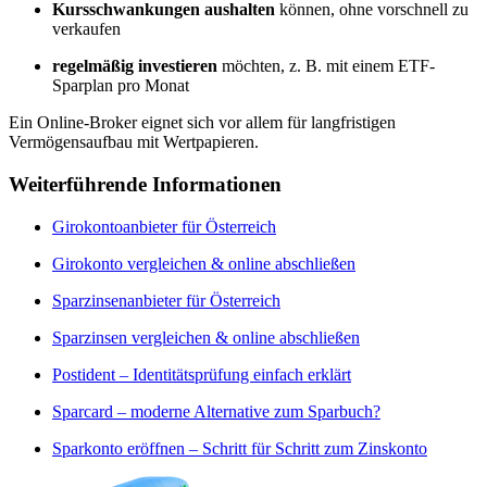
Kursschwankungen aushalten
können, ohne vorschnell zu
verkaufen
regelmäßig investieren
möchten, z. B. mit einem ETF-
Sparplan pro Monat
Ein Online-Broker eignet sich vor allem für langfristigen
Vermögensaufbau mit Wertpapieren.
Weiterführende Informationen
Girokontoanbieter für Österreich
Girokonto vergleichen & online abschließen
Sparzinsenanbieter für Österreich
Sparzinsen vergleichen & online abschließen
Postident – Identitätsprüfung einfach erklärt
Sparcard – moderne Alternative zum Sparbuch?
Sparkonto eröffnen – Schritt für Schritt zum Zinskonto