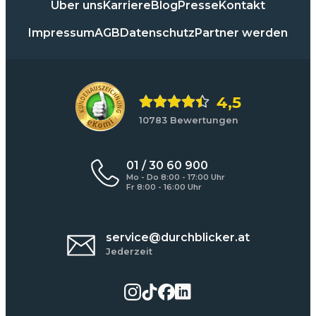
Über uns
Karriere
Blog
Presse
Kontakt
Impressum
AGB
Datenschutz
Partner werden
4,5
10783 Bewertungen
01 / 30 60 900
Mo - Do 8:00 - 17:00 Uhr
Fr 8:00 - 16:00 Uhr
service@durchblicker.at
Jederzeit