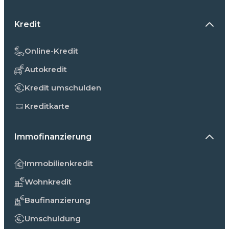
Kredit
Online-Kredit
Autokredit
Kredit umschulden
Kreditkarte
Immofinanzierung
Immobilienkredit
Wohnkredit
Baufinanzierung
Umschuldung