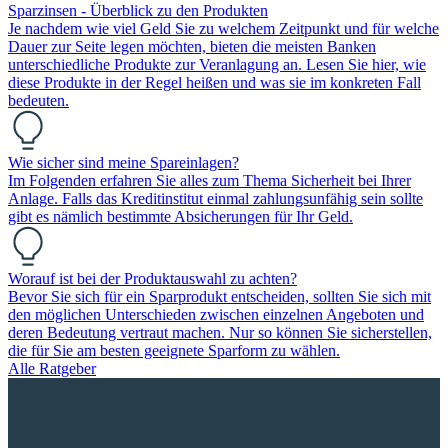
Sparzinsen - Überblick zu den Produkten
Je nachdem wie viel Geld Sie zu welchem Zeitpunkt und für welche
Dauer zur Seite legen möchten, bieten die meisten Banken
unterschiedliche Produkte zur Veranlagung an. Lesen Sie hier, wie
diese Produkte in der Regel heißen und was sie im konkreten Fall
bedeuten.
Wie sicher sind meine Spareinlagen?
Im Folgenden erfahren Sie alles zum Thema Sicherheit bei Ihrer
Anlage. Falls das Kreditinstitut einmal zahlungsunfähig sein sollte
gibt es nämlich bestimmte Absicherungen für Ihr Geld.
Worauf ist bei der Produktauswahl zu achten?
Bevor Sie sich für ein Sparprodukt entscheiden, sollten Sie sich mit
den möglichen Unterschieden zwischen einzelnen Angeboten und
deren Bedeutung vertraut machen. Nur so können Sie sicherstellen,
die für Sie am besten geeignete Sparform zu wählen.
Alle Ratgeber