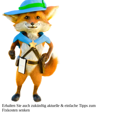
Erhalten Sie auch zukünftig aktuelle & einfache Tipps zum
Fixkosten senken