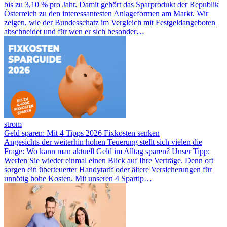
bis zu 3,10 % pro Jahr. Damit gehört das Sparprodukt der Republik
Österreich zu den interessantesten Anlageformen am Markt. Wir
zeigen, wie der Bundesschatz im Vergleich mit Festgeldangeboten
abschneidet und für wen er sich besonder…
strom
Geld sparen: Mit 4 Tipps 2026 Fixkosten senken
Angesichts der weiterhin hohen Teuerung stellt sich vielen die
Frage: Wo kann man aktuell Geld im Alltag sparen? Unser Tipp:
Werfen Sie wieder einmal einen Blick auf Ihre Verträge. Denn oft
sorgen ein überteuerter Handytarif oder ältere Versicherungen für
unnötig hohe Kosten. Mit unseren 4 Spartip…