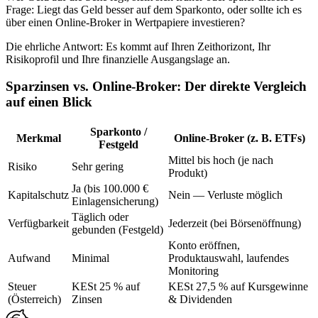
Frage: Liegt das Geld besser auf dem Sparkonto, oder sollte ich es
über einen Online-Broker in Wertpapiere investieren?
Die ehrliche Antwort: Es kommt auf Ihren Zeithorizont, Ihr
Risikoprofil und Ihre finanzielle Ausgangslage an.
Sparzinsen vs. Online-Broker: Der direkte Vergleich
auf einen Blick
Sparkonto /
Merkmal
Online-Broker (z. B. ETFs)
Festgeld
Mittel bis hoch (je nach
Risiko
Sehr gering
Produkt)
Ja (bis 100.000 €
Kapitalschutz
Nein — Verluste möglich
Einlagensicherung)
Täglich oder
Verfügbarkeit
Jederzeit (bei Börsenöffnung)
gebunden (Festgeld)
Konto eröffnen,
Aufwand
Minimal
Produktauswahl, laufendes
Monitoring
Steuer
KESt 25 % auf
KESt 27,5 % auf Kursgewinne
(Österreich)
Zinsen
& Dividenden