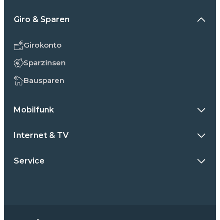
Giro & Sparen
Girokonto
Sparzinsen
Bausparen
Mobilfunk
Internet & TV
Service