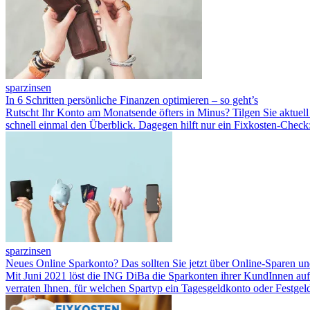
sparzinsen
In 6 Schritten persönliche Finanzen optimieren – so geht’s
Rutscht Ihr Konto am Monatsende öfters in Minus? Tilgen Sie aktuell
schnell einmal den Überblick. Dagegen hilft nur ein Fixkosten-Chec
sparzinsen
Neues Online Sparkonto? Das sollten Sie jetzt über Online-Sparen u
Mit Juni 2021 löst die ING DiBa die Sparkonten ihrer KundInnen auf.
verraten Ihnen, für welchen Spartyp ein Tagesgeldkonto oder Festgel