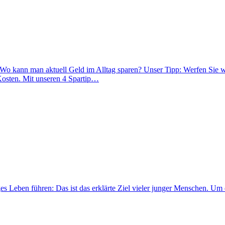
: Wo kann man aktuell Geld im Alltag sparen? Unser Tipp: Werfen Sie w
 Kosten. Mit unseren 4 Spartip…
 Leben führen: Das ist das erklärte Ziel vieler junger Menschen. Um di