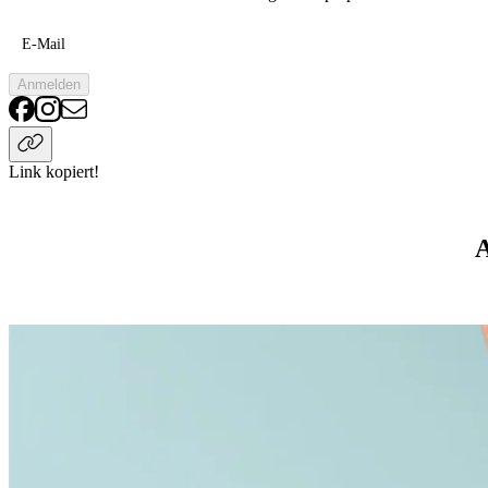
E-Mail
Anmelden
Link kopiert!
A