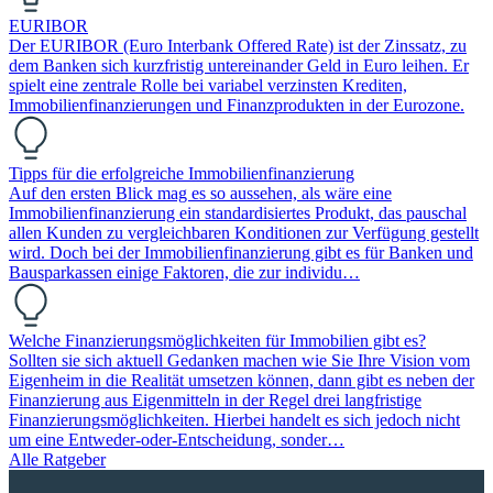
EURIBOR
Der EURIBOR (Euro Interbank Offered Rate) ist der Zinssatz, zu
dem Banken sich kurzfristig untereinander Geld in Euro leihen. Er
spielt eine zentrale Rolle bei variabel verzinsten Krediten,
Immobilienfinanzierungen und Finanzprodukten in der Eurozone.
Tipps für die erfolgreiche Immobilienfinanzierung
Auf den ersten Blick mag es so aussehen, als wäre eine
Immobilienfinanzierung ein standardisiertes Produkt, das pauschal
allen Kunden zu vergleichbaren Konditionen zur Verfügung gestellt
wird. Doch bei der Immobilienfinanzierung gibt es für Banken und
Bausparkassen einige Faktoren, die zur individu…
Welche Finanzierungsmöglichkeiten für Immobilien gibt es?
Sollten sie sich aktuell Gedanken machen wie Sie Ihre Vision vom
Eigenheim in die Realität umsetzen können, dann gibt es neben der
Finanzierung aus Eigenmitteln in der Regel drei langfristige
Finanzierungsmöglichkeiten. Hierbei handelt es sich jedoch nicht
um eine Entweder-oder-Entscheidung, sonder…
Alle Ratgeber