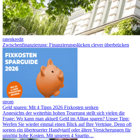
ratenkredit
Zwischenfinanzierung: Finanzierungslücken clever überbrücken
strom
Geld sparen: Mit 4 Tipps 2026 Fixkosten senken
Angesichts der weiterhin hohen Teuerung stellt sich vielen die
Frage: Wo kann man aktuell Geld im Alltag sparen? Unser Tipp:
Werfen Sie wieder einmal einen Blick auf Ihre Verträge. Denn oft
sorgen ein überteuerter Handytarif oder ältere Versicherungen für
unnötig hohe Kosten. Mit unseren 4 Spartip…