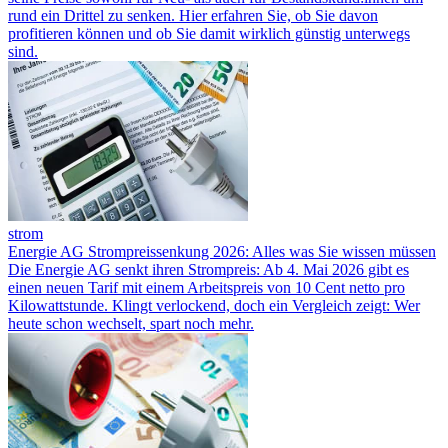
rund ein Drittel zu senken. Hier erfahren Sie, ob Sie davon
profitieren können und ob Sie damit wirklich günstig unterwegs
sind.
strom
Energie AG Strompreissenkung 2026: Alles was Sie wissen müssen
Die Energie AG senkt ihren Strompreis: Ab 4. Mai 2026 gibt es
einen neuen Tarif mit einem Arbeitspreis von 10 Cent netto pro
Kilowattstunde. Klingt verlockend, doch ein Vergleich zeigt: Wer
heute schon wechselt, spart noch mehr.