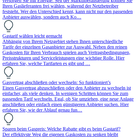
versorgen Sie mit Energie. Seit der Marktliberalisierung können Sie
Ihren Gaslieferanten frei wählen, während der Netzbetreiber
feststeht. Wer den Unterschied kennt, kann nicht nur den passenden
Anbieter auswählen, sondern auch Ko…
Gastarif wählen leicht gemacht
Abhängig von Ihrem Netzgebiet stehen Ihnen unterschiedliche
Tarife der einzelnen Gasanbieter zur Auswahl. Neben den reinen
Gaskosten für Ihren Verbrauch spielen auch Vertragsbedingungen,
Preisstrukturen und Serviceleistungen eine wichtige Rolle. Hier
erfahren Sie, welche Tarifarten es gibt und …
Gasvertrag abschließen oder wechseln: So funktioniert’s
Einen Gasvertrag abzuschließen oder den Anbieter zu wechseln ist
einfacher, als viele denken. In wenigen Schritten können Sie zum
passenden Tarif wechseln. Egal, ob Sie umziehen, eine neue Anlage
anschließen oder einfach einen günstigeren Anbieter suchen. Hier
erfahren Sie, wie der Ablauf genau fun…
Sparen beim Gaspreis: Welche Rabatte gibt es beim Gastarif?
Der effektivste Weg die eigenen Gaskosten zu senken bleibt