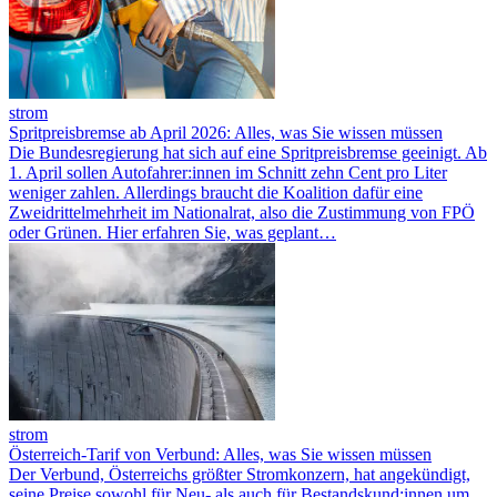
strom
Spritpreisbremse ab April 2026: Alles, was Sie wissen müssen
Die Bundesregierung hat sich auf eine Spritpreisbremse geeinigt. Ab
1. April sollen Autofahrer:innen im Schnitt zehn Cent pro Liter
weniger zahlen. Allerdings braucht die Koalition dafür eine
Zweidrittelmehrheit im Nationalrat, also die Zustimmung von FPÖ
oder Grünen. Hier erfahren Sie, was geplant…
strom
Österreich-Tarif von Verbund: Alles, was Sie wissen müssen
Der Verbund, Österreichs größter Stromkonzern, hat angekündigt,
seine Preise sowohl für Neu- als auch für Bestandskund:innen um