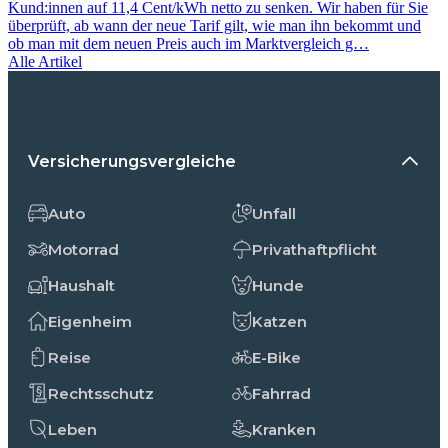
Kund:innen auf 11,4 Cent/kWh netto zu senken. Wir haben für Sie
überprüft, ab wann der neue Tarif gilt, wie man ihn bekommt und
ob man mit dem neuen Preis auch im Marktvergleich g…
Alle Artikel
Versicherungsvergleiche
Auto
Unfall
Motorrad
Privathaftpflicht
Haushalt
Hunde
Eigenheim
Katzen
Reise
E-Bike
Rechtsschutz
Fahrrad
Leben
Kranken