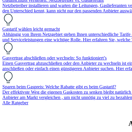
Gasanschluss verstehen: Netzbetreiber vs. Gaslieferant
Netzbetreiber installieren und warten die Leitungen, Gaslieferanten v
den Unterschied kennt, kann nicht nur den passenden Anbieter aus
Gastarif wählen leicht gemacht
Abhängig von Ihrem Netzgebiet stehen Ihnen unterschiedliche Tarife 
und Serviceleistungen eine wichtige Rolle. Hier erfahren Sie, welche 
Gasvertrag abschließen oder wechseln: So funktioniert’s
Einen Gasvertrag abzuschließen oder den Anbieter zu wechseln ist ei
anschließen oder einfach einen günstigeren Anbieter suchen. Hier er
Sparen beim Gaspreis: Welche Rabatte gibt es beim Gastarif?
Der effektivste Weg die eigenen Gaskosten zu senken bleibt natürlic
Anbieter am Markt vergleichen , um nicht unnötig zu viel zu bezah
Alle Ratgeber
A