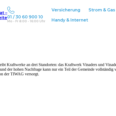
Versicherung
Strom & Gas
at –
01 / 30 60 900 10
eite
Handy & Internet
Mo - Fr 8:00 - 16:00 Uhr
eibt Kraftwerke an drei Standorten: das Kraftwerk Vinaders und Vinader
rund der hohen Nachfrage kann nur ein Teil der Gemeinde vollständig v
von der TIWAG versorgt.