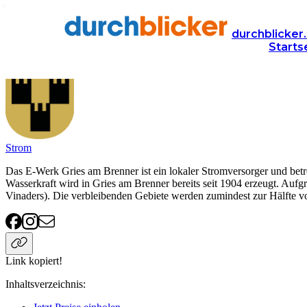
Anbieter
Energie
E-Werk Gries a.B.
durchblicker.
Starts
E-Werk Gries a.B.
Strom
Das E-Werk Gries am Brenner ist ein lokaler Stromversorger und betr
Wasserkraft wird in Gries am Brenner bereits seit 1904 erzeugt. Aufg
Vinaders). Die verbleibenden Gebiete werden zumindest zur Hälfte 
Link kopiert!
Inhaltsverzeichnis
: