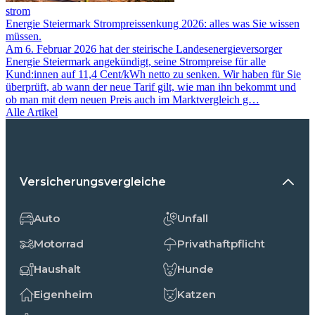
strom
Energie Steiermark Strompreissenkung 2026: alles was Sie wissen
müssen.
Am 6. Februar 2026 hat der steirische Landesenergieversorger
Energie Steiermark angekündigt, seine Strompreise für alle
Kund:innen auf 11,4 Cent/kWh netto zu senken. Wir haben für Sie
überprüft, ab wann der neue Tarif gilt, wie man ihn bekommt und
ob man mit dem neuen Preis auch im Marktvergleich g…
Alle Artikel
Versicherungsvergleiche
Auto
Unfall
Motorrad
Privathaftpflicht
Haushalt
Hunde
Eigenheim
Katzen