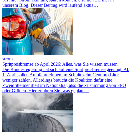
unserem Blog. Dieser Beitrag wird laufend aktua…
strom
Spritpreisbremse ab April 2026: Alles, was Sie wissen müssen
Die Bundesregierung hat sich auf eine Spritpreisbremse geeinigt. Ab
1. April sollen Autofahrer:innen im Schnitt zehn Cent pro Liter
weniger zahlen. Allerdings braucht die Koalition dafür eine
Zweidrittelmehrheit im Nationalrat, also die Zustimmung von FPÖ
oder Grünen. Hier erfahren Sie, was geplant…