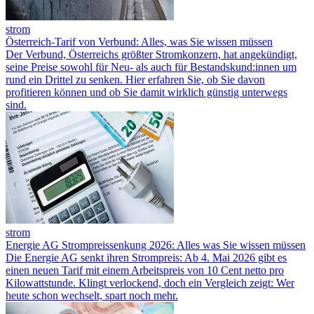
strom
Österreich-Tarif von Verbund: Alles, was Sie wissen müssen
Der Verbund, Österreichs größter Stromkonzern, hat angekündigt,
seine Preise sowohl für Neu- als auch für Bestandskund:innen um
rund ein Drittel zu senken. Hier erfahren Sie, ob Sie davon
profitieren können und ob Sie damit wirklich günstig unterwegs
sind.
strom
Energie AG Strompreissenkung 2026: Alles was Sie wissen müssen
Die Energie AG senkt ihren Strompreis: Ab 4. Mai 2026 gibt es
einen neuen Tarif mit einem Arbeitspreis von 10 Cent netto pro
Kilowattstunde. Klingt verlockend, doch ein Vergleich zeigt: Wer
heute schon wechselt, spart noch mehr.