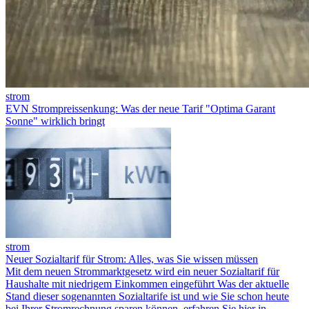
strom
EVN Strompreissenkung: Was der neue Tarif "Optima Garant
Sonne" wirklich bringt
strom
Neuer Sozialtarif für Strom: Alles, was Sie wissen müssen
Mit dem neuen Strommarktgesetz wird ein neuer Sozialtarif für
Haushalte mit niedrigem Einkommen eingeführt Was der aktuelle
Stand dieser sogenannten Sozialtarife ist und wie Sie schon heute
bei Ihrer Stromrechnung sparen können, erfahren Sie hier in