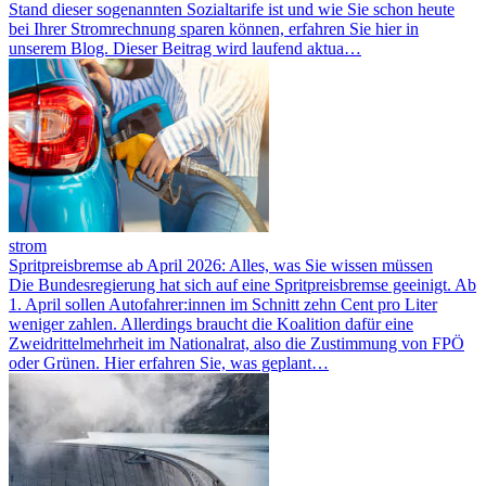
Stand dieser sogenannten Sozialtarife ist und wie Sie schon heute
bei Ihrer Stromrechnung sparen können, erfahren Sie hier in
unserem Blog. Dieser Beitrag wird laufend aktua…
strom
Spritpreisbremse ab April 2026: Alles, was Sie wissen müssen
Die Bundesregierung hat sich auf eine Spritpreisbremse geeinigt. Ab
1. April sollen Autofahrer:innen im Schnitt zehn Cent pro Liter
weniger zahlen. Allerdings braucht die Koalition dafür eine
Zweidrittelmehrheit im Nationalrat, also die Zustimmung von FPÖ
oder Grünen. Hier erfahren Sie, was geplant…