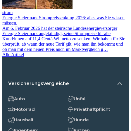
strom
Energie Steiermark Strompreissenkung 2026: alles was Sie wissen
müssen.
Am 6. Februar 2026 hat der steirische Landesenergieversorger
Energie Steiermark angekündigt, seine Strompreise für alle
Kund:innen auf 11,4 Cent/kWh netto zu senken. Wir haben für Sie
überprüft, ab wann der neue Tarif gilt, wie man ihn bekommt und
ob man mit dem neuen Preis auch im Marktvergleich g…
Alle Artikel
Versicherungsvergleiche
Auto
Unfall
Motorrad
Privathaftpflicht
Haushalt
Hunde
Eigenheim
Katzen