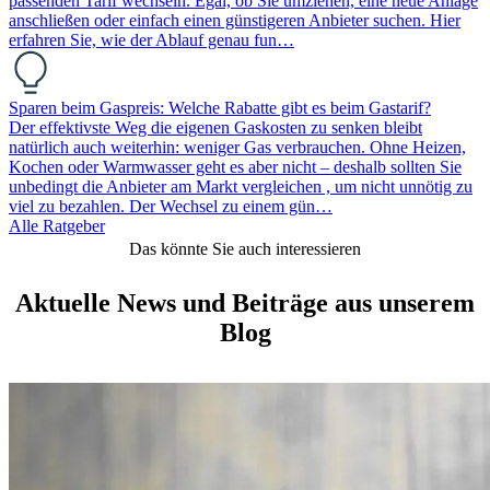
passenden Tarif wechseln. Egal, ob Sie umziehen, eine neue Anlage
anschließen oder einfach einen günstigeren Anbieter suchen. Hier
erfahren Sie, wie der Ablauf genau fun…
Sparen beim Gaspreis: Welche Rabatte gibt es beim Gastarif?
Der effektivste Weg die eigenen Gaskosten zu senken bleibt
natürlich auch weiterhin: weniger Gas verbrauchen. Ohne Heizen,
Kochen oder Warmwasser geht es aber nicht – deshalb sollten Sie
unbedingt die Anbieter am Markt vergleichen , um nicht unnötig zu
viel zu bezahlen. Der Wechsel zu einem gün…
Alle Ratgeber
Das könnte Sie auch interessieren
Aktuelle News und Beiträge aus unserem
Blog