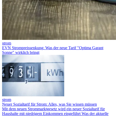
strom
EVN Strompreissenkung: Was der neue Tarif "Optima Garant
Sonne" wirklich bringt
strom
Neuer Sozialtarif für Strom: Alles, was Sie wissen müssen
Mit dem neuen Strommarktgesetz wird ein neuer Sozialtarif für
Haushalte mit niedrigem Einkommen eingeführt Was der aktuelle