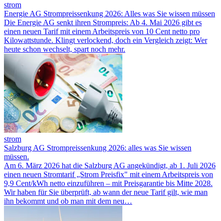
strom
Energie AG Strompreissenkung 2026: Alles was Sie wissen müssen
Die Energie AG senkt ihren Strompreis: Ab 4. Mai 2026 gibt es
einen neuen Tarif mit einem Arbeitspreis von 10 Cent netto pro
Kilowattstunde. Klingt verlockend, doch ein Vergleich zeigt: Wer
heute schon wechselt, spart noch mehr.
strom
Salzburg AG Strompreissenkung 2026: alles was Sie wissen
müssen.
Am 6. März 2026 hat die Salzburg AG angekündigt, ab 1. Juli 2026
einen neuen Stromtarif „Strom Preisfix" mit einem Arbeitspreis von
9,9 Cent/kWh netto einzuführen – mit Preisgarantie bis Mitte 2028.
Wir haben für Sie überprüft, ab wann der neue Tarif gilt, wie man
ihn bekommt und ob man mit dem neu…