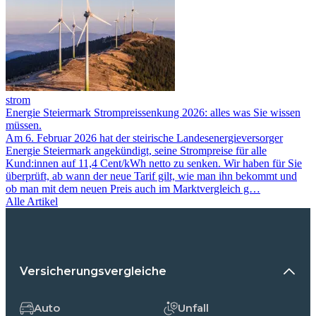
strom
Energie Steiermark Strompreissenkung 2026: alles was Sie wissen
müssen.
Am 6. Februar 2026 hat der steirische Landesenergieversorger
Energie Steiermark angekündigt, seine Strompreise für alle
Kund:innen auf 11,4 Cent/kWh netto zu senken. Wir haben für Sie
überprüft, ab wann der neue Tarif gilt, wie man ihn bekommt und
ob man mit dem neuen Preis auch im Marktvergleich g…
Alle Artikel
Versicherungsvergleiche
Auto
Unfall