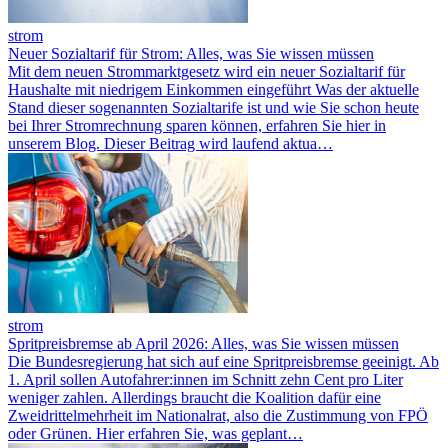
strom
Neuer Sozialtarif für Strom: Alles, was Sie wissen müssen
Mit dem neuen Strommarktgesetz wird ein neuer Sozialtarif für
Haushalte mit niedrigem Einkommen eingeführt Was der aktuelle
Stand dieser sogenannten Sozialtarife ist und wie Sie schon heute
bei Ihrer Stromrechnung sparen können, erfahren Sie hier in
unserem Blog. Dieser Beitrag wird laufend aktua…
strom
Spritpreisbremse ab April 2026: Alles, was Sie wissen müssen
Die Bundesregierung hat sich auf eine Spritpreisbremse geeinigt. Ab
1. April sollen Autofahrer:innen im Schnitt zehn Cent pro Liter
weniger zahlen. Allerdings braucht die Koalition dafür eine
Zweidrittelmehrheit im Nationalrat, also die Zustimmung von FPÖ
oder Grünen. Hier erfahren Sie, was geplant…