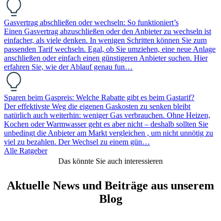
Gasvertrag abschließen oder wechseln: So funktioniert’s
Einen Gasvertrag abzuschließen oder den Anbieter zu wechseln ist
einfacher, als viele denken. In wenigen Schritten können Sie zum
passenden Tarif wechseln. Egal, ob Sie umziehen, eine neue Anlage
anschließen oder einfach einen günstigeren Anbieter suchen. Hier
erfahren Sie, wie der Ablauf genau fun…
Sparen beim Gaspreis: Welche Rabatte gibt es beim Gastarif?
Der effektivste Weg die eigenen Gaskosten zu senken bleibt
natürlich auch weiterhin: weniger Gas verbrauchen. Ohne Heizen,
Kochen oder Warmwasser geht es aber nicht – deshalb sollten Sie
unbedingt die Anbieter am Markt vergleichen , um nicht unnötig zu
viel zu bezahlen. Der Wechsel zu einem gün…
Alle Ratgeber
Das könnte Sie auch interessieren
Aktuelle News und Beiträge aus unserem
Blog