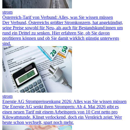
strom
Österreich-Tarif von Verbund: Alles, was Sie wissen müssen
Der Verbund, Österreichs größter Stromkonzern, hat angekündigt,
seine Preise sowohl für Neu- als auch für Bestandskund:innen um
rund ein Drittel zu senken. Hier erfahren Sie, ob Sie davon
profitieren können und ob Sie damit wirklich günstig unterwegs
sind.
strom
Energie AG Strompreissenkung 2026: Alles was Sie wissen müssen
Die Energie AG senkt ihren Strompreis: Ab 4. Mai 2026 gibt es
einen neuen Tarif mit einem Arbeitspreis von 10 Cent netto pro
Kilowattstunde. Klingt verlockend, doch ein Vergleich zeigt: Wer
heute schon wechselt, spart noch mehr.