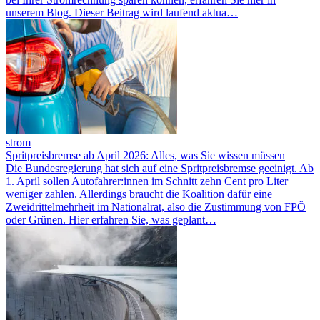
unserem Blog. Dieser Beitrag wird laufend aktua…
strom
Spritpreisbremse ab April 2026: Alles, was Sie wissen müssen
Die Bundesregierung hat sich auf eine Spritpreisbremse geeinigt. Ab
1. April sollen Autofahrer:innen im Schnitt zehn Cent pro Liter
weniger zahlen. Allerdings braucht die Koalition dafür eine
Zweidrittelmehrheit im Nationalrat, also die Zustimmung von FPÖ
oder Grünen. Hier erfahren Sie, was geplant…