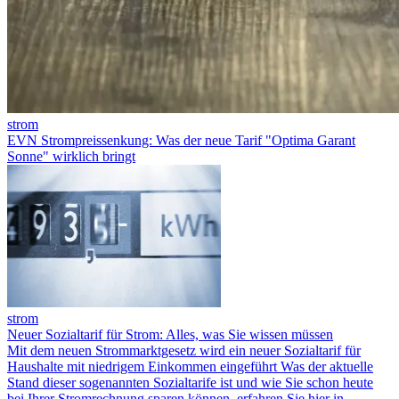
strom
EVN Strompreissenkung: Was der neue Tarif "Optima Garant
Sonne" wirklich bringt
strom
Neuer Sozialtarif für Strom: Alles, was Sie wissen müssen
Mit dem neuen Strommarktgesetz wird ein neuer Sozialtarif für
Haushalte mit niedrigem Einkommen eingeführt Was der aktuelle
Stand dieser sogenannten Sozialtarife ist und wie Sie schon heute
bei Ihrer Stromrechnung sparen können, erfahren Sie hier in