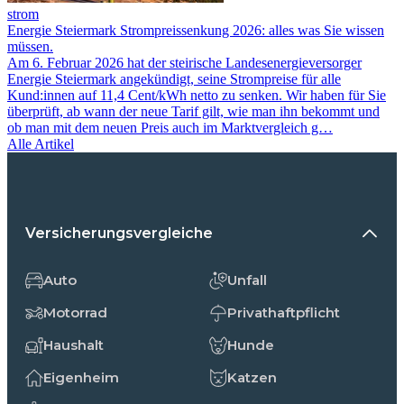
strom
Energie Steiermark Strompreissenkung 2026: alles was Sie wissen
müssen.
Am 6. Februar 2026 hat der steirische Landesenergieversorger
Energie Steiermark angekündigt, seine Strompreise für alle
Kund:innen auf 11,4 Cent/kWh netto zu senken. Wir haben für Sie
überprüft, ab wann der neue Tarif gilt, wie man ihn bekommt und
ob man mit dem neuen Preis auch im Marktvergleich g…
Alle Artikel
Versicherungsvergleiche
Auto
Unfall
Motorrad
Privathaftpflicht
Haushalt
Hunde
Eigenheim
Katzen