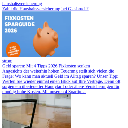
haushaltsversicherung
Zahlt die Haushaltsversicherung bei Glasbruch?
strom
Geld sparen: Mit 4 Tipps 2026 Fixkosten senken
Angesichts der weiterhin hohen Teuerung stellt sich vielen die
Frage: Wo kann man aktuell Geld im Alltag sparen? Unser Tipp:
Werfen Sie wieder einmal einen Blick auf Ihre Verträge. Denn oft
sorgen ein überteuerter Handytarif oder ältere Versicherungen für
unnötig hohe Kosten. Mit unseren 4 Spartip…