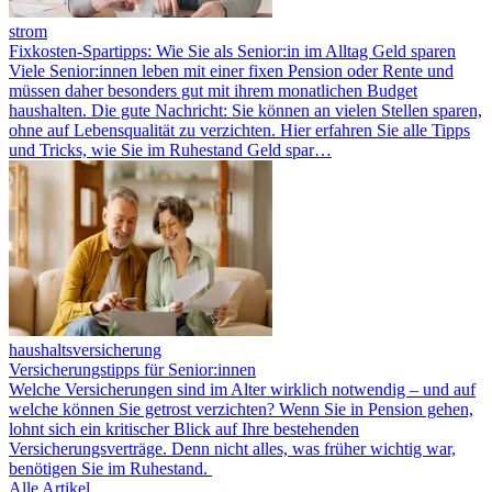
strom
Fixkosten-Spartipps: Wie Sie als Senior:in im Alltag Geld sparen
Viele Senior:innen leben mit einer fixen Pension oder Rente und
müssen daher besonders gut mit ihrem monatlichen Budget
haushalten. Die gute Nachricht: Sie können an vielen Stellen sparen,
ohne auf Lebensqualität zu verzichten. Hier erfahren Sie alle Tipps
und Tricks, wie Sie im Ruhestand Geld spar…
haushaltsversicherung
Versicherungstipps für Senior:innen
Welche Versicherungen sind im Alter wirklich notwendig – und auf
welche können Sie getrost verzichten? Wenn Sie in Pension gehen,
lohnt sich ein kritischer Blick auf Ihre bestehenden
Versicherungsverträge. Denn nicht alles, was früher wichtig war,
benötigen Sie im Ruhestand.
Alle Artikel