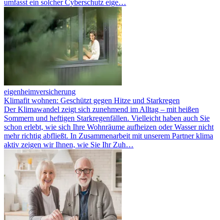
umfasst ein solcher Cyberschutz eige…
eigenheimversicherung
Klimafit wohnen: Geschützt gegen Hitze und Starkregen
Der Klimawandel zeigt sich zunehmend im Alltag – mit heißen
Sommern und heftigen Starkregenfällen. Vielleicht haben auch Sie
schon erlebt, wie sich Ihre Wohnräume aufheizen oder Wasser nicht
mehr richtig abfließt. In Zusammenarbeit mit unserem Partner klima
aktiv zeigen wir Ihnen, wie Sie Ihr Zuh…