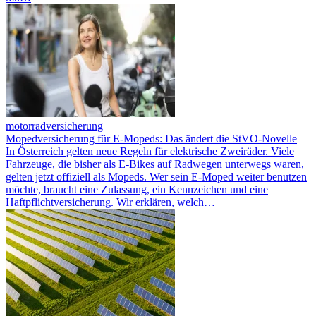
motorradversicherung
Mopedversicherung für E-Mopeds: Das ändert die StVO-Novelle
In Österreich gelten neue Regeln für elektrische Zweiräder. Viele
Fahrzeuge, die bisher als E-Bikes auf Radwegen unterwegs waren,
gelten jetzt offiziell als Mopeds. Wer sein E-Moped weiter benutzen
möchte, braucht eine Zulassung, ein Kennzeichen und eine
Haftpflichtversicherung. Wir erklären, welch…