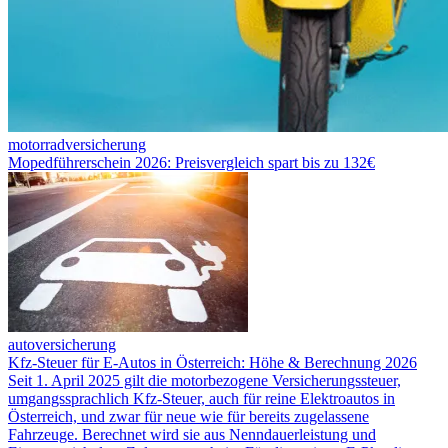
motorradversicherung
Mopedführerschein 2026: Preisvergleich spart bis zu 132€
autoversicherung
Kfz-Steuer für E-Autos in Österreich: Höhe & Berechnung 2026
Seit 1. April 2025 gilt die motorbezogene Versicherungssteuer,
umgangssprachlich Kfz-Steuer, auch für reine Elektroautos in
Österreich, und zwar für neue wie für bereits zugelassene
Fahrzeuge. Berechnet wird sie aus Nenndauerleistung und