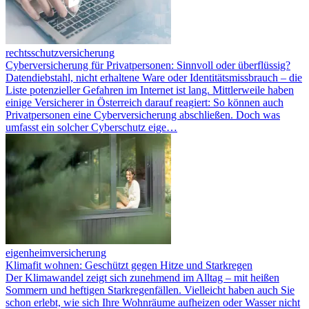
rechtsschutzversicherung
Cyberversicherung für Privatpersonen: Sinnvoll oder überflüssig?
Datendiebstahl, nicht erhaltene Ware oder Identitätsmissbrauch – die
Liste potenzieller Gefahren im Internet ist lang. Mittlerweile haben
einige Versicherer in Österreich darauf reagiert: So können auch
Privatpersonen eine Cyberversicherung abschließen. Doch was
umfasst ein solcher Cyberschutz eige…
eigenheimversicherung
Klimafit wohnen: Geschützt gegen Hitze und Starkregen
Der Klimawandel zeigt sich zunehmend im Alltag – mit heißen
Sommern und heftigen Starkregenfällen. Vielleicht haben auch Sie
schon erlebt, wie sich Ihre Wohnräume aufheizen oder Wasser nicht