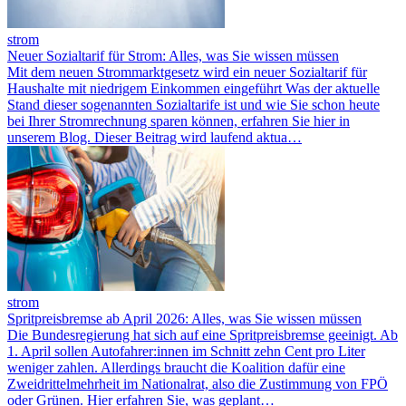
strom
Neuer Sozialtarif für Strom: Alles, was Sie wissen müssen
Mit dem neuen Strommarktgesetz wird ein neuer Sozialtarif für
Haushalte mit niedrigem Einkommen eingeführt Was der aktuelle
Stand dieser sogenannten Sozialtarife ist und wie Sie schon heute
bei Ihrer Stromrechnung sparen können, erfahren Sie hier in
unserem Blog. Dieser Beitrag wird laufend aktua…
strom
Spritpreisbremse ab April 2026: Alles, was Sie wissen müssen
Die Bundesregierung hat sich auf eine Spritpreisbremse geeinigt. Ab
1. April sollen Autofahrer:innen im Schnitt zehn Cent pro Liter
weniger zahlen. Allerdings braucht die Koalition dafür eine
Zweidrittelmehrheit im Nationalrat, also die Zustimmung von FPÖ
oder Grünen. Hier erfahren Sie, was geplant…