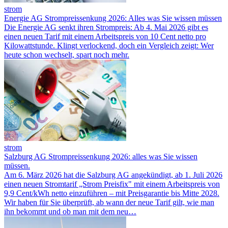
strom
Energie AG Strompreissenkung 2026: Alles was Sie wissen müssen
Die Energie AG senkt ihren Strompreis: Ab 4. Mai 2026 gibt es
einen neuen Tarif mit einem Arbeitspreis von 10 Cent netto pro
Kilowattstunde. Klingt verlockend, doch ein Vergleich zeigt: Wer
heute schon wechselt, spart noch mehr.
strom
Salzburg AG Strompreissenkung 2026: alles was Sie wissen
müssen.
Am 6. März 2026 hat die Salzburg AG angekündigt, ab 1. Juli 2026
einen neuen Stromtarif „Strom Preisfix" mit einem Arbeitspreis von
9,9 Cent/kWh netto einzuführen – mit Preisgarantie bis Mitte 2028.
Wir haben für Sie überprüft, ab wann der neue Tarif gilt, wie man
ihn bekommt und ob man mit dem neu…