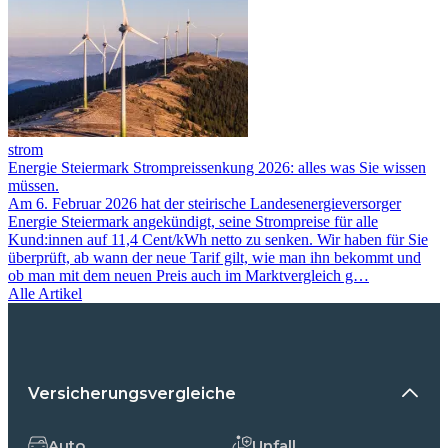
strom
Energie Steiermark Strompreissenkung 2026: alles was Sie wissen
müssen.
Am 6. Februar 2026 hat der steirische Landesenergieversorger
Energie Steiermark angekündigt, seine Strompreise für alle
Kund:innen auf 11,4 Cent/kWh netto zu senken. Wir haben für Sie
überprüft, ab wann der neue Tarif gilt, wie man ihn bekommt und
ob man mit dem neuen Preis auch im Marktvergleich g…
Alle Artikel
Versicherungsvergleiche
Auto
Unfall