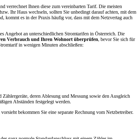
und verrechnet Ihnen diese zum vereinbarten Tarif. Die meisten
zw. Ihr Haus wechseln, sollten Sie unbedingt darauf achten, mit dem
nd, kommt es in der Praxis häufig vor, dass mit dem Netzvertag auch
ßes Angebot an unterschiedlichen Stromtarifen in Österreich. Die
Ihren Verbrauch und Ihren Wohnort überprüfen
, bevor Sie sich für
tromtarif in wenigen Minuten abschließen:
 und Zählergeräte, deren Ablesung und Messung sowie den Ausgleich
äßigen Abständen festgelegt werden.
t vorsieht bekommen Sie eine separate Rechnung vom Netzbetreiber.
t der ganz normale Standardanschluss mit einem Zähler im