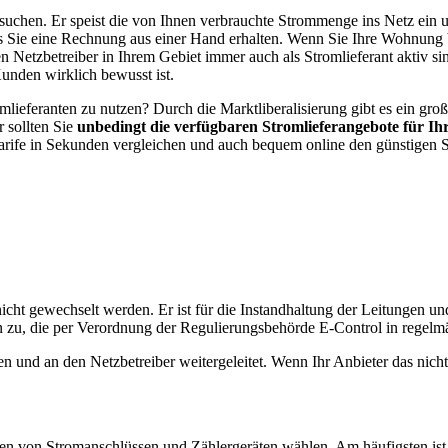
ussuchen. Er speist die von Ihnen verbrauchte Strommenge ins Netz ein 
ss Sie eine Rechnung aus einer Hand erhalten. Wenn Sie Ihre Wohnung b
en Netzbetreiber in Ihrem Gebiet immer auch als Stromlieferant aktiv si
Kunden wirklich bewusst ist.
mlieferanten zu nutzen? Durch die Marktliberalisierung gibt es ein gro
 sollten Sie
unbedingt die verfügbaren Stromlieferangebote für 
tarife in Sekunden vergleichen und auch bequem online den günstigen S
 nicht gewechselt werden. Er ist für die Instandhaltung der Leitungen
n zu, die per Verordnung der Regulierungsbehörde E-Control in regelm
 und an den Netzbetreiber weitergeleitet. Wenn Ihr Anbieter das nich
rten von Stromanschlüssen und Zählergeräten wählen. Am häufigsten is