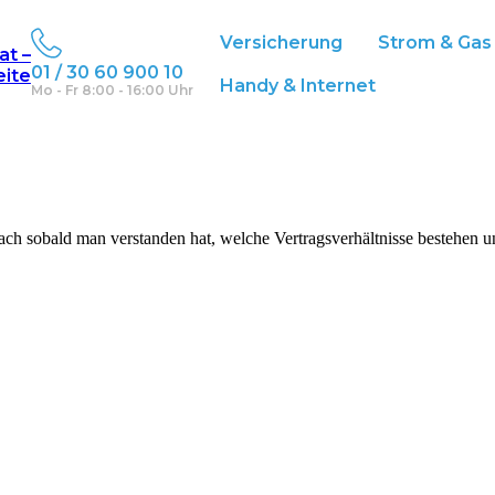
Versicherung
Strom & Gas
at –
01 / 30 60 900 10
eite
Handy & Internet
Mo - Fr 8:00 - 16:00 Uhr
h sobald man verstanden hat, welche Vertragsverhältnisse bestehen un