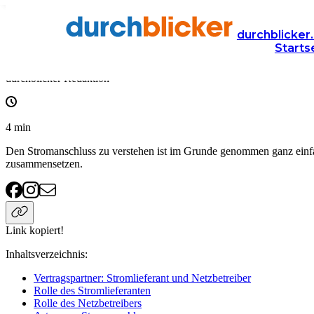
Wissen
Energie
strom
durchblicker.
Starts
Stromanschluss: Kosten, Vertragspartner & Arten
durchblicker Redaktion
4
min
Den Stromanschluss zu verstehen ist im Grunde genommen ganz einfac
zusammensetzen.
Link kopiert!
Inhaltsverzeichnis
:
Vertragspartner: Stromlieferant und Netzbetreiber
Rolle des Stromlieferanten
Rolle des Netzbetreibers