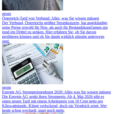
strom
Österreich-Tarif von Verbund: Alles, was Sie wissen müssen
Der Verbund, Österreichs größter Stromkonzern, hat angekündigt,
seine Preise sowohl für Neu- als auch für Bestandskund:innen um
rund ein Drittel zu senken. Hier erfahren Sie, ob Sie davon
profitieren können und ob Sie damit wirklich günstig unterwegs
sind.
strom
Energie AG Strompreissenkung 2026: Alles was Sie wissen müssen
Die Energie AG senkt ihren Strompreis: Ab 4. Mai 2026 gibt es
einen neuen Tarif mit einem Arbeitspreis von 10 Cent netto pro
Kilowattstunde. Klingt verlockend, doch ein Vergleich zeigt: Wer
heute schon wechselt, spart noch mehr.