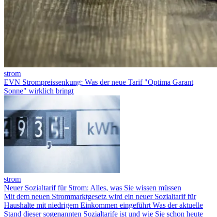
strom
EVN Strompreissenkung: Was der neue Tarif "Optima Garant
Sonne" wirklich bringt
strom
Neuer Sozialtarif für Strom: Alles, was Sie wissen müssen
Mit dem neuen Strommarktgesetz wird ein neuer Sozialtarif für
Haushalte mit niedrigem Einkommen eingeführt Was der aktuelle
Stand dieser sogenannten Sozialtarife ist und wie Sie schon heute