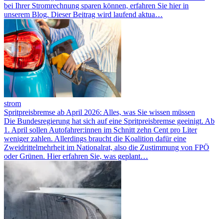
bei Ihrer Stromrechnung sparen können, erfahren Sie hier in
unserem Blog. Dieser Beitrag wird laufend aktua…
strom
Spritpreisbremse ab April 2026: Alles, was Sie wissen müssen
Die Bundesregierung hat sich auf eine Spritpreisbremse geeinigt. Ab
1. April sollen Autofahrer:innen im Schnitt zehn Cent pro Liter
weniger zahlen. Allerdings braucht die Koalition dafür eine
Zweidrittelmehrheit im Nationalrat, also die Zustimmung von FPÖ
oder Grünen. Hier erfahren Sie, was geplant…