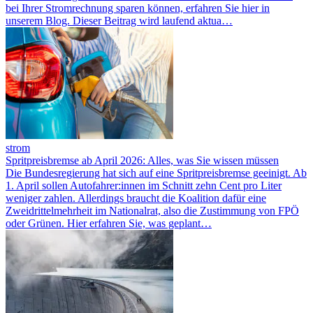
bei Ihrer Stromrechnung sparen können, erfahren Sie hier in
unserem Blog. Dieser Beitrag wird laufend aktua…
strom
Spritpreisbremse ab April 2026: Alles, was Sie wissen müssen
Die Bundesregierung hat sich auf eine Spritpreisbremse geeinigt. Ab
1. April sollen Autofahrer:innen im Schnitt zehn Cent pro Liter
weniger zahlen. Allerdings braucht die Koalition dafür eine
Zweidrittelmehrheit im Nationalrat, also die Zustimmung von FPÖ
oder Grünen. Hier erfahren Sie, was geplant…