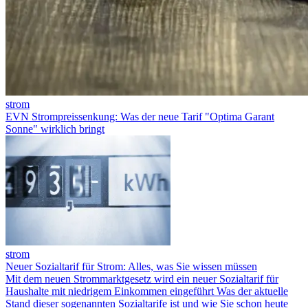
strom
EVN Strompreissenkung: Was der neue Tarif "Optima Garant
Sonne" wirklich bringt
strom
Neuer Sozialtarif für Strom: Alles, was Sie wissen müssen
Mit dem neuen Strommarktgesetz wird ein neuer Sozialtarif für
Haushalte mit niedrigem Einkommen eingeführt Was der aktuelle
Stand dieser sogenannten Sozialtarife ist und wie Sie schon heute