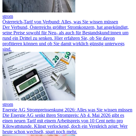
strom
Österreich-Tarif von Verbund: Alles, was Sie wissen müssen
Der Verbund, Österreichs größter Stromkonzern, hat angekündigt,
seine Preise sowohl für Neu- als auch für Bestandskund:innen um
rund ein Drittel zu senken. Hier erfahren Sie, ob Sie davon
profitieren können und ob Sie damit wirklich günstig unterwegs
sind.
strom
Energie AG Strompreissenkung 2026: Alles was Sie wissen müssen
Die Energie AG senkt ihren Strompreis: Ab 4. Mai 2026 gibt es
einen neuen Tarif mit einem Arbeitspreis von 10 Cent netto pro
Kilowattstunde. Klingt verlockend, doch ein Vergleich zeigt: Wer
heute schon wechselt, spart noch mehr.