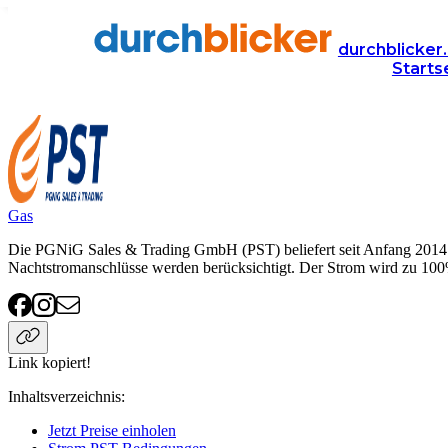
Anbieter
Energie
strom
PST
durchblicker.
Starts
PST Strom
Gas
Die PGNiG Sales & Trading GmbH (PST) beliefert seit Anfang 2014 ös
Nachtstromanschlüsse werden berücksichtigt. Der Strom wird zu 100
Link kopiert!
Inhaltsverzeichnis
:
Jetzt Preise einholen