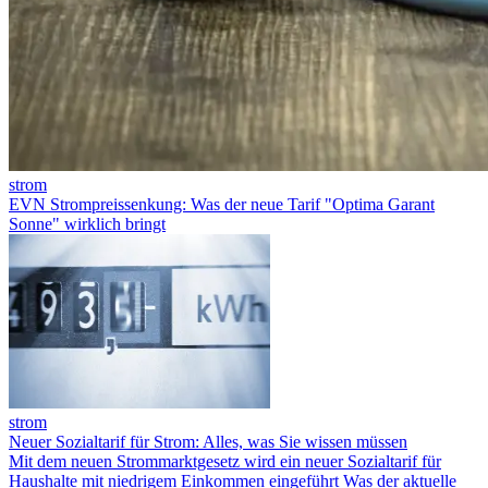
strom
EVN Strompreissenkung: Was der neue Tarif "Optima Garant
Sonne" wirklich bringt
strom
Neuer Sozialtarif für Strom: Alles, was Sie wissen müssen
Mit dem neuen Strommarktgesetz wird ein neuer Sozialtarif für
Haushalte mit niedrigem Einkommen eingeführt Was der aktuelle