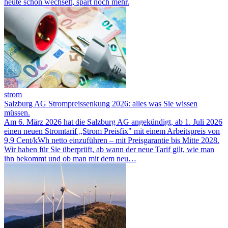
heute schon wechselt, spart noch mehr.
strom
Salzburg AG Strompreissenkung 2026: alles was Sie wissen
müssen.
Am 6. März 2026 hat die Salzburg AG angekündigt, ab 1. Juli 2026
einen neuen Stromtarif „Strom Preisfix" mit einem Arbeitspreis von
9,9 Cent/kWh netto einzuführen – mit Preisgarantie bis Mitte 2028.
Wir haben für Sie überprüft, ab wann der neue Tarif gilt, wie man
ihn bekommt und ob man mit dem neu…