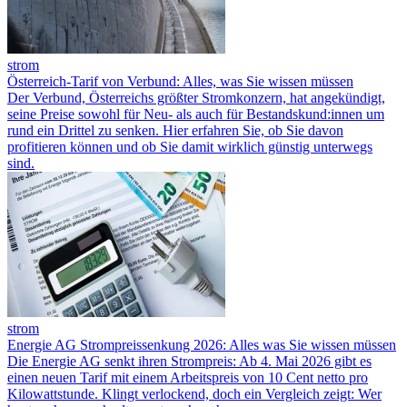
strom
Österreich-Tarif von Verbund: Alles, was Sie wissen müssen
Der Verbund, Österreichs größter Stromkonzern, hat angekündigt,
seine Preise sowohl für Neu- als auch für Bestandskund:innen um
rund ein Drittel zu senken. Hier erfahren Sie, ob Sie davon
profitieren können und ob Sie damit wirklich günstig unterwegs
sind.
strom
Energie AG Strompreissenkung 2026: Alles was Sie wissen müssen
Die Energie AG senkt ihren Strompreis: Ab 4. Mai 2026 gibt es
einen neuen Tarif mit einem Arbeitspreis von 10 Cent netto pro
Kilowattstunde. Klingt verlockend, doch ein Vergleich zeigt: Wer