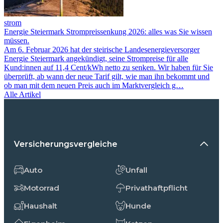
strom
Energie Steiermark Strompreissenkung 2026: alles was Sie wissen
müssen.
Am 6. Februar 2026 hat der steirische Landesenergieversorger
Energie Steiermark angekündigt, seine Strompreise für alle
Kund:innen auf 11,4 Cent/kWh netto zu senken. Wir haben für Sie
überprüft, ab wann der neue Tarif gilt, wie man ihn bekommt und
ob man mit dem neuen Preis auch im Marktvergleich g…
Alle Artikel
Versicherungsvergleiche
Auto
Unfall
Motorrad
Privathaftpflicht
Haushalt
Hunde