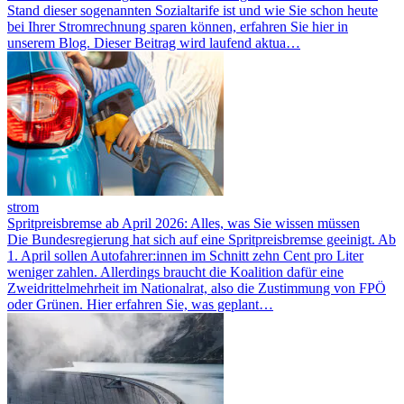
Stand dieser sogenannten Sozialtarife ist und wie Sie schon heute
bei Ihrer Stromrechnung sparen können, erfahren Sie hier in
unserem Blog. Dieser Beitrag wird laufend aktua…
strom
Spritpreisbremse ab April 2026: Alles, was Sie wissen müssen
Die Bundesregierung hat sich auf eine Spritpreisbremse geeinigt. Ab
1. April sollen Autofahrer:innen im Schnitt zehn Cent pro Liter
weniger zahlen. Allerdings braucht die Koalition dafür eine
Zweidrittelmehrheit im Nationalrat, also die Zustimmung von FPÖ
oder Grünen. Hier erfahren Sie, was geplant…