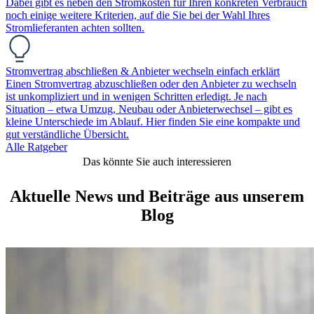
Dabei gibt es neben den Stromkosten für Ihren konkreten Verbrauch
noch einige weitere Kriterien, auf die Sie bei der Wahl Ihres
Stromlieferanten achten sollten.
Stromvertrag abschließen & Anbieter wechseln einfach erklärt
Einen Stromvertrag abzuschließen oder den Anbieter zu wechseln
ist unkompliziert und in wenigen Schritten erledigt. Je nach
Situation – etwa Umzug, Neubau oder Anbieterwechsel – gibt es
kleine Unterschiede im Ablauf. Hier finden Sie eine kompakte und
gut verständliche Übersicht.
Alle Ratgeber
Das könnte Sie auch interessieren
Aktuelle News und Beiträge aus unserem
Blog