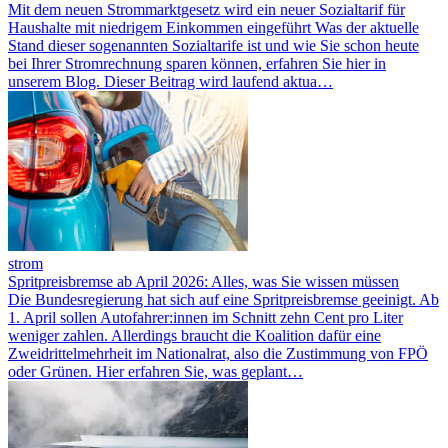
Mit dem neuen Strommarktgesetz wird ein neuer Sozialtarif für
Haushalte mit niedrigem Einkommen eingeführt Was der aktuelle
Stand dieser sogenannten Sozialtarife ist und wie Sie schon heute
bei Ihrer Stromrechnung sparen können, erfahren Sie hier in
unserem Blog. Dieser Beitrag wird laufend aktua…
strom
Spritpreisbremse ab April 2026: Alles, was Sie wissen müssen
Die Bundesregierung hat sich auf eine Spritpreisbremse geeinigt. Ab
1. April sollen Autofahrer:innen im Schnitt zehn Cent pro Liter
weniger zahlen. Allerdings braucht die Koalition dafür eine
Zweidrittelmehrheit im Nationalrat, also die Zustimmung von FPÖ
oder Grünen. Hier erfahren Sie, was geplant…