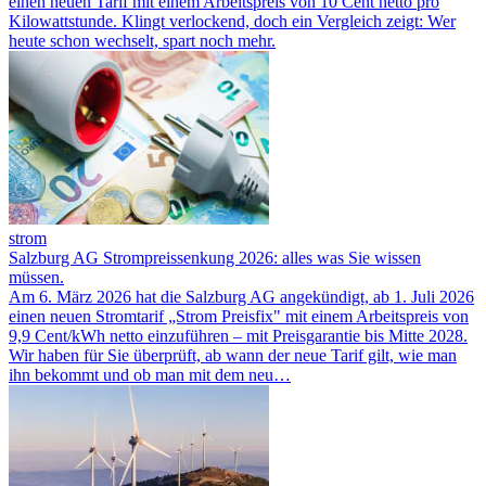
einen neuen Tarif mit einem Arbeitspreis von 10 Cent netto pro
Kilowattstunde. Klingt verlockend, doch ein Vergleich zeigt: Wer
heute schon wechselt, spart noch mehr.
strom
Salzburg AG Strompreissenkung 2026: alles was Sie wissen
müssen.
Am 6. März 2026 hat die Salzburg AG angekündigt, ab 1. Juli 2026
einen neuen Stromtarif „Strom Preisfix" mit einem Arbeitspreis von
9,9 Cent/kWh netto einzuführen – mit Preisgarantie bis Mitte 2028.
Wir haben für Sie überprüft, ab wann der neue Tarif gilt, wie man
ihn bekommt und ob man mit dem neu…