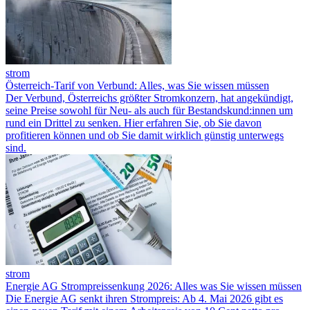
strom
Österreich-Tarif von Verbund: Alles, was Sie wissen müssen
Der Verbund, Österreichs größter Stromkonzern, hat angekündigt,
seine Preise sowohl für Neu- als auch für Bestandskund:innen um
rund ein Drittel zu senken. Hier erfahren Sie, ob Sie davon
profitieren können und ob Sie damit wirklich günstig unterwegs
sind.
strom
Energie AG Strompreissenkung 2026: Alles was Sie wissen müssen
Die Energie AG senkt ihren Strompreis: Ab 4. Mai 2026 gibt es