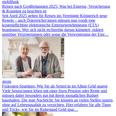
mobilfunk
Reisen nach Großbritannien 2025: Was bei Einreise, Versicherung
& Roaming zu beachten ist
Seit April 2025 gelten für Reisen ins Vereinigte Königreich neue
Regeln – auch Österreicher:innen müssen nun vorab eine
kostenpflichtige elektronische Einreisegenehmigung (ETA)
beantragen. Wer sich nicht rechtzeitig darum kümmert, riskiert
unnötige Verzögerungen oder sogar die Verweigerung der Einr…
strom
Fixkosten-Spartipps: Wie Sie als Senior:in im Alltag Geld sparen
Viele Senior:innen leben mit einer fixen Pension oder Rente und
müssen daher besonders gut mit ihrem monatlichen Budget
haushalten. Die gute Nachricht: Sie können an vielen Stellen sparen,
ohne auf Lebensqualität zu verzichten. Hier erfahren Sie alle Tipps
und Tricks, wie Sie im Ruhestand Geld spar…