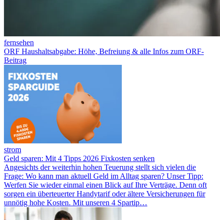
fernsehen
ORF Haushaltsabgabe: Höhe, Befreiung & alle Infos zum ORF-
Beitrag
strom
Geld sparen: Mit 4 Tipps 2026 Fixkosten senken
Angesichts der weiterhin hohen Teuerung stellt sich vielen die
Frage: Wo kann man aktuell Geld im Alltag sparen? Unser Tipp:
Werfen Sie wieder einmal einen Blick auf Ihre Verträge. Denn oft
sorgen ein überteuerter Handytarif oder ältere Versicherungen für
unnötig hohe Kosten. Mit unseren 4 Spartip…