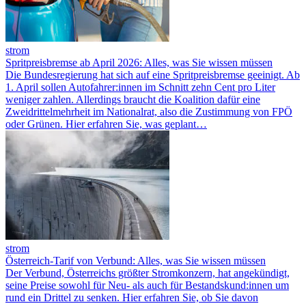
strom
Spritpreisbremse ab April 2026: Alles, was Sie wissen müssen
Die Bundesregierung hat sich auf eine Spritpreisbremse geeinigt. Ab
1. April sollen Autofahrer:innen im Schnitt zehn Cent pro Liter
weniger zahlen. Allerdings braucht die Koalition dafür eine
Zweidrittelmehrheit im Nationalrat, also die Zustimmung von FPÖ
oder Grünen. Hier erfahren Sie, was geplant…
strom
Österreich-Tarif von Verbund: Alles, was Sie wissen müssen
Der Verbund, Österreichs größter Stromkonzern, hat angekündigt,
seine Preise sowohl für Neu- als auch für Bestandskund:innen um
rund ein Drittel zu senken. Hier erfahren Sie, ob Sie davon