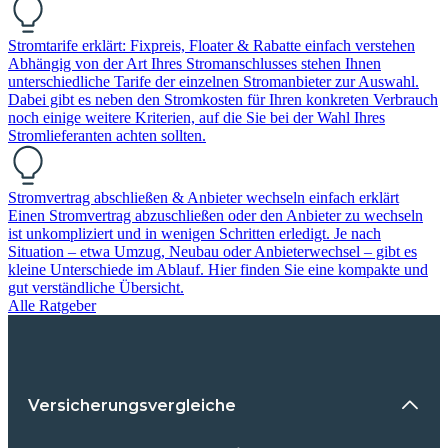
Stromtarife erklärt: Fixpreis, Floater & Rabatte einfach verstehen
Abhängig von der Art Ihres Stromanschlusses stehen Ihnen
unterschiedliche Tarife der einzelnen Stromanbieter zur Auswahl.
Dabei gibt es neben den Stromkosten für Ihren konkreten Verbrauch
noch einige weitere Kriterien, auf die Sie bei der Wahl Ihres
Stromlieferanten achten sollten.
Stromvertrag abschließen & Anbieter wechseln einfach erklärt
Einen Stromvertrag abzuschließen oder den Anbieter zu wechseln
ist unkompliziert und in wenigen Schritten erledigt. Je nach
Situation – etwa Umzug, Neubau oder Anbieterwechsel – gibt es
kleine Unterschiede im Ablauf. Hier finden Sie eine kompakte und
gut verständliche Übersicht.
Alle Ratgeber
Versicherungsvergleiche