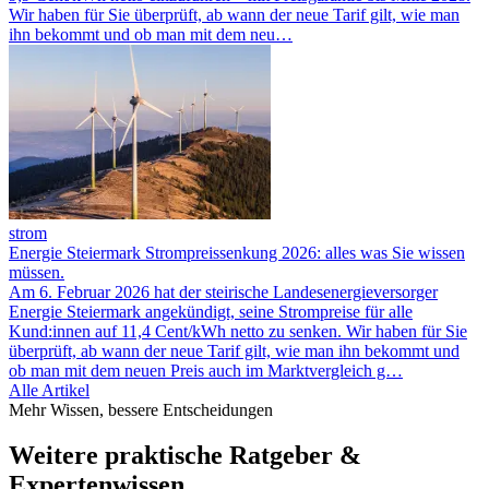
Wir haben für Sie überprüft, ab wann der neue Tarif gilt, wie man
ihn bekommt und ob man mit dem neu…
strom
Energie Steiermark Strompreissenkung 2026: alles was Sie wissen
müssen.
Am 6. Februar 2026 hat der steirische Landesenergieversorger
Energie Steiermark angekündigt, seine Strompreise für alle
Kund:innen auf 11,4 Cent/kWh netto zu senken. Wir haben für Sie
überprüft, ab wann der neue Tarif gilt, wie man ihn bekommt und
ob man mit dem neuen Preis auch im Marktvergleich g…
Alle Artikel
Mehr Wissen, bessere Entscheidungen
Weitere praktische Ratgeber &
Expertenwissen