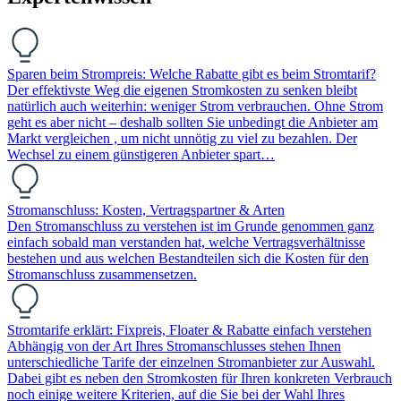
Sparen beim Strompreis: Welche Rabatte gibt es beim Stromtarif?
Der effektivste Weg die eigenen Stromkosten zu senken bleibt
natürlich auch weiterhin: weniger Strom verbrauchen. Ohne Strom
geht es aber nicht – deshalb sollten Sie unbedingt die Anbieter am
Markt vergleichen , um nicht unnötig zu viel zu bezahlen. Der
Wechsel zu einem günstigeren Anbieter spart…
Stromanschluss: Kosten, Vertragspartner & Arten
Den Stromanschluss zu verstehen ist im Grunde genommen ganz
einfach sobald man verstanden hat, welche Vertragsverhältnisse
bestehen und aus welchen Bestandteilen sich die Kosten für den
Stromanschluss zusammensetzen.
Stromtarife erklärt: Fixpreis, Floater & Rabatte einfach verstehen
Abhängig von der Art Ihres Stromanschlusses stehen Ihnen
unterschiedliche Tarife der einzelnen Stromanbieter zur Auswahl.
Dabei gibt es neben den Stromkosten für Ihren konkreten Verbrauch
noch einige weitere Kriterien, auf die Sie bei der Wahl Ihres