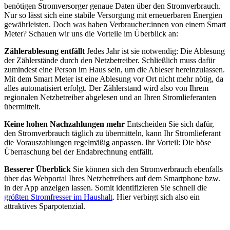
benötigen Stromversorger genaue Daten über den Stromverbrauch.
Nur so lässt sich eine stabile Versorgung mit erneuerbaren Energien
gewähr­leisten. Doch was haben Verbraucher:innen von einem Smart
Meter? Schauen wir uns die Vorteile im Überblick an:
Zählerablesung entfällt
Jedes Jahr ist sie notwendig: Die Ablesung
der Zählerstände durch den Netzbetreiber. Schließlich muss dafür
zumindest eine Person im Haus sein, um die Ableser hereinzulassen.
Mit dem Smart Meter ist eine Ablesung vor Ort nicht mehr nötig, da
alles automatisiert erfolgt. Der Zähl­er­stand wird also von Ihrem
regionalen Netzbetreiber abgelesen und an Ihren Stromlieferanten
übermittelt.
Keine hohen Nachzahlungen mehr
Entscheiden Sie sich dafür,
den Stromverbrauch täglich zu übermitteln, kann Ihr Stromlieferant
die Vorauszahlungen regelmäßig anpassen. Ihr Vorteil: Die böse
Über­raschung bei der Endabrechnung entfällt.
Besserer Überblick
Sie können sich den Stromverbrauch ebenfalls
über das Webportal Ihres Netzbetreibers auf dem Smartphone bzw.
in der App anzeigen lassen. Somit identifizieren Sie schnell die
größten Stromfresser im Haushalt
. Hier verbirgt sich also ein
attraktives Sparpotenzial.