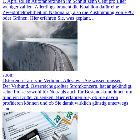
1. April sollen Autofahrer:innen im Schnitt zehn Cent pro Liter
weniger zahlen. Allerdings braucht die Koalition dafür eine
Zweidrittelmehrheit im Nationalrat, also die Zustimmung von FPÖ
oder Grünen. Hier erfahren Sie, was geplant…
strom
Österreich-Tarif von Verbund: Alles, was Sie wissen müssen
Der Verbund, Österreichs größter Stromkonzern, hat angekündigt,
seine Preise sowohl für Neu- als auch für Bestandskund:innen um
rund ein Drittel zu senken. Hier erfahren Sie, ob Sie davon
profitieren können und ob Sie damit wirklich günstig unterwegs
sind.