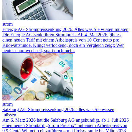
strom
Energie AG Strompreissenkung 2026: Alles was Sie wissen müssen
Die Energie AG senkt ihren Strompreis: Ab 4. Mai 2026 gibt es
einen neuen Tarif mit einem Arbeitspreis von 10 Cent netto pro
Kilowattstunde. Klingt verlockend, doch ein Vergleich zeigt: Wer
heute schon wechselt, spart noch mehr.
strom
Salzburg AG Strompreissenkung 2026: alles was Sie wissen
müssen.
Am 6. März 2026 hat die Salzburg AG angekündigt, ab 1. Juli 2026
einen neuen Stromtarif „Strom Preisfix" mit einem Arbeitspreis von
9,9 Cent/kWh netto einzuführen – mit Preisgarantie bis Mitte 2028.