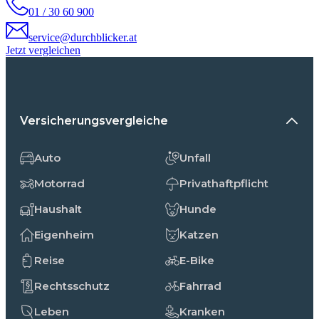
01 / 30 60 900
service@durchblicker.at
Jetzt vergleichen
Versicherungsvergleiche
Auto
Unfall
Motorrad
Privathaftpflicht
Haushalt
Hunde
Eigenheim
Katzen
Reise
E-Bike
Rechtsschutz
Fahrrad
Leben
Kranken