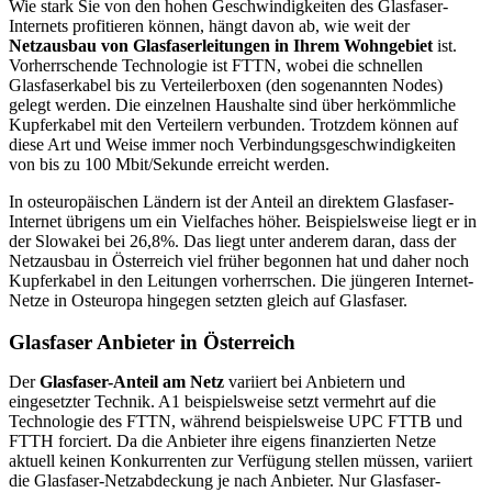
Wie stark Sie von den hohen Geschwindigkeiten des Glasfaser-
Internets profitieren können, hängt davon ab, wie weit der
Netzausbau von Glasfaserleitungen in Ihrem Wohngebiet
ist.
Vorherrschende Technologie ist FTTN, wobei die schnellen
Glasfaserkabel bis zu Verteilerboxen (den sogenannten Nodes)
gelegt werden. Die einzelnen Haushalte sind über herkömmliche
Kupferkabel mit den Verteilern verbunden. Trotzdem können auf
diese Art und Weise immer noch Verbindungsgeschwindigkeiten
von bis zu 100 Mbit/Sekunde erreicht werden.
In osteuropäischen Ländern ist der Anteil an direktem Glasfaser-
Internet übrigens um ein Vielfaches höher. Beispielsweise liegt er in
der Slowakei bei 26,8%. Das liegt unter anderem daran, dass der
Netzausbau in Österreich viel früher begonnen hat und daher noch
Kupferkabel in den Leitungen vorherrschen. Die jüngeren Internet-
Netze in Osteuropa hingegen setzten gleich auf Glasfaser.
Glasfaser Anbieter in Österreich
Der
Glasfaser-Anteil am Netz
variiert bei Anbietern und
eingesetzter Technik. A1 beispielsweise setzt vermehrt auf die
Technologie des FTTN, während beispielsweise UPC FTTB und
FTTH forciert. Da die Anbieter ihre eigens finanzierten Netze
aktuell keinen Konkurrenten zur Verfügung stellen müssen, variiert
die Glasfaser-Netzabdeckung je nach Anbieter. Nur Glasfaser-