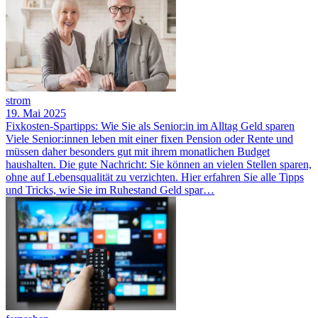
strom
19. Mai 2025
Fixkosten-Spartipps: Wie Sie als Senior:in im Alltag Geld sparen
Viele Senior:innen leben mit einer fixen Pension oder Rente und
müssen daher besonders gut mit ihrem monatlichen Budget
haushalten. Die gute Nachricht: Sie können an vielen Stellen sparen,
ohne auf Lebensqualität zu verzichten. Hier erfahren Sie alle Tipps
und Tricks, wie Sie im Ruhestand Geld spar…