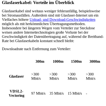
Glasfaserkabel: Vorteile im Überblick
Glasfaserkabel sind weitaus weniger fehleranfällig, beispielsweise
bei Stromausfällen. Außerdem sind mit Glasfaser-Internet um ein
Vielfaches höhere
Upload- und Download-Geschwindigkeiten
möglich als mit herkömmlichen Übertragungsmethoden.
Insbesondere bei längeren Wegen vom Verteiler zur Steckdose
weisen andere Internettechnologien große Verluste bei der
Geschwindigkeit der Datenübertragung auf, während die Breitband-
Rate bei Glasfaserkabeln konstant schnell bleibt:
Downloadrate nach Entfernung zum Verteiler:
300m
1000m
1500m
3000m
>300
>300
>300
>300
Glasfaser
Mbit/s
Mbit/s
Mbit/s
Mbit/s
VDSL2-
97 Mbit/s
35 Mbit/s
15 Mbit/s
-
Vectoring