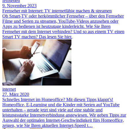
fernsehen
9. November 2023
Fernseher mit Internet: TV internetfähig machen & streamen
Ob Smart-TV oder herkömmlicher Fernseher – über den Fernseher
Filme und Serien zu streamen, YouTube-Videos anzusehen oder
Apps zu bedienen ist heutzutage kinderleicht. Wie Sie Ihren
Fernseher mit dem Internet verbinden? Und so aus einem TV einen
Smart TV machen? Das lesen Sie hier.
internet
27. März 2020
Schnelles Internet im Homeoffice? Mit diesen Tipps klappt’s!
Homeoffice, E-Learning und die Kinder mit Serien auf YouTube
unterhalten – gerade jetzt sind viele auf eine stabile und
leistungsstarke Internetverbindung angewiesen. Wir geben Tipps zur
Auswahl der optimalen Internet-Geschwindigkeit fürs Homeoffice,
zeigen, wie Sie Ihren aktuellen Internet-Speed t…