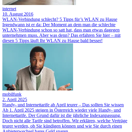
internet
10. August 2016
WLAN-Verbindung schlecht? 5 Tipps für’s WLAN zu Hause
Irgendwann ist er da: Der Moment an dem man die schlechte
WLAN-Verbindung schon so satt hat, dass man etwas dagegen
unternehmen muss. Aber was denn? Das erfahren Sie hier – mit
diesen 5 Tipps läuft Ihr WLAN zu Hause bald besser!
mobilfunk
2. April 2025
Handy- und Internettarife ab April teurer – Das sollten Sie wissen
Ab 1. April 2025 steigen in Österreich wieder viele Handy- und
Internettarife. Der Grund dafür ist die jährliche Indexanpassung.
Doch nicht alle Tarife sind betroffen. Wir erklären, welche Verträge
teurer werden, ob Sie kündigen können und wie Sie durch einen
Anbieterwechsel bares Geld sparen.