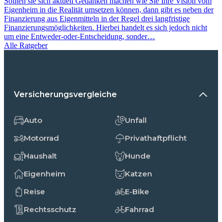
Sollten sie sich aktuell Gedanken machen wie Sie Ihre Vision vom
Eigenheim in die Realität umsetzen können, dann gibt es neben der
Finanzierung aus Eigenmitteln in der Regel drei langfristige
Finanzierungsmöglichkeiten. Hierbei handelt es sich jedoch nicht
um eine Entweder-oder-Entscheidung, sonder…
Alle Ratgeber
Versicherungsvergleiche
Auto
Unfall
Motorrad
Privathaftpflicht
Haushalt
Hunde
Eigenheim
Katzen
Reise
E-Bike
Rechtsschutz
Fahrrad