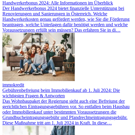
Handwerkerbonus 2024: Alle Informationen im Überblick
Der Handwerkerbonus 2024 bietet finanzielle Unterstützung bei
Renovierungen und Sanierungen in Österreich. Welche
Handwerkerkosten genau gefördert werden, wie Sie die Förderung
beantragen, welche Unterlagen dafür benötigt werden und welche
Voraussetzungen erfüllt sein müssen? Das erfahren Sie in di…
immokredit
Gebührenbefreiung beim Immobilienkauf ab 1. Juli 2024: Die
wichtigsten Fragen & Antworten
Das Wohnbaupaket der Regierung sieht auch eine Befreiung der
gerichtlichen Eintragungsgebühren vor. So entfallen beim Hausbau
oder Immobilienkauf unter bestimmten Voraussetzungen die
Grundbucheintragungsgebühr und Pfandrechtseintragungsgebühr.
Diese Maßnahme tritt am 1. Juli 2024 in Kraft. In diese…