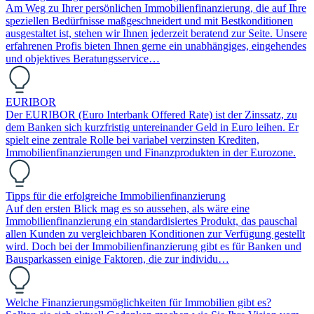
Am Weg zu Ihrer persönlichen Immobilienfinanzierung, die auf Ihre
speziellen Bedürfnisse maßgeschneidert und mit Bestkonditionen
ausgestaltet ist, stehen wir Ihnen jederzeit beratend zur Seite. Unsere
erfahrenen Profis bieten Ihnen gerne ein unabhängiges, eingehendes
und objektives Beratungsservice…
EURIBOR
Der EURIBOR (Euro Interbank Offered Rate) ist der Zinssatz, zu
dem Banken sich kurzfristig untereinander Geld in Euro leihen. Er
spielt eine zentrale Rolle bei variabel verzinsten Krediten,
Immobilienfinanzierungen und Finanzprodukten in der Eurozone.
Tipps für die erfolgreiche Immobilienfinanzierung
Auf den ersten Blick mag es so aussehen, als wäre eine
Immobilienfinanzierung ein standardisiertes Produkt, das pauschal
allen Kunden zu vergleichbaren Konditionen zur Verfügung gestellt
wird. Doch bei der Immobilienfinanzierung gibt es für Banken und
Bausparkassen einige Faktoren, die zur individu…
Welche Finanzierungsmöglichkeiten für Immobilien gibt es?