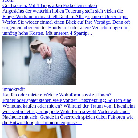
Geld sparen: Mit 4 Tipps 2026 Fixkosten senken
Angesichts der weiterhin hohen Teuerung stellt sich vielen die
Frage: Wo kann man aktuell Geld im Alltag sparen? Unser Tipp:
Werfen Sie wieder einmal einen Blick auf Ihre Verträge. Denn oft
sorgen ein überteuerter Handytarif oder ältere Versicherungen für
unnötig hohe Kosten. Mit unseren 4 Spartip…
immokredit
Kaufen oder mieten: Welche Wohnform passt zu Ihnen?
Früher oder später stehen viele vor der Entscheidung: Soll ich eine
Wohnung kaufen oder mieten? Während der Traum vom Eigenheim
weit verbreitet ist, bringt jede Wohnform sowohl Vorteile als auch
Nachteile mit sich. Gerade in Österreich spielen dabei Faktoren wie
die Entwicklung der Immobilienpreise…