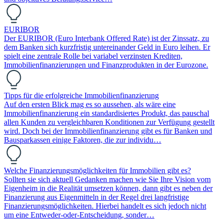
EURIBOR
Der EURIBOR (Euro Interbank Offered Rate) ist der Zinssatz, zu
dem Banken sich kurzfristig untereinander Geld in Euro leihen. Er
spielt eine zentrale Rolle bei variabel verzinsten Krediten,
Immobilienfinanzierungen und Finanzprodukten in der Eurozone.
Tipps für die erfolgreiche Immobilienfinanzierung
Auf den ersten Blick mag es so aussehen, als wäre eine
Immobilienfinanzierung ein standardisiertes Produkt, das pauschal
allen Kunden zu vergleichbaren Konditionen zur Verfügung gestellt
wird. Doch bei der Immobilienfinanzierung gibt es für Banken und
Bausparkassen einige Faktoren, die zur individu…
Welche Finanzierungsmöglichkeiten für Immobilien gibt es?
Sollten sie sich aktuell Gedanken machen wie Sie Ihre Vision vom
Eigenheim in die Realität umsetzen können, dann gibt es neben der
Finanzierung aus Eigenmitteln in der Regel drei langfristige
Finanzierungsmöglichkeiten. Hierbei handelt es sich jedoch nicht
um eine Entweder-oder-Entscheidung, sonder…