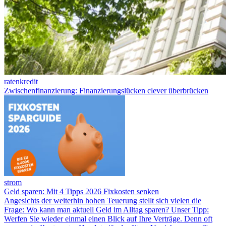
ratenkredit
Zwischenfinanzierung: Finanzierungslücken clever überbrücken
strom
Geld sparen: Mit 4 Tipps 2026 Fixkosten senken
Angesichts der weiterhin hohen Teuerung stellt sich vielen die
Frage: Wo kann man aktuell Geld im Alltag sparen? Unser Tipp:
Werfen Sie wieder einmal einen Blick auf Ihre Verträge. Denn oft