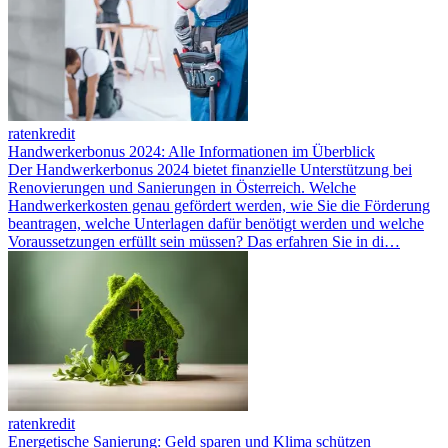
ratenkredit
Handwerkerbonus 2024: Alle Informationen im Überblick
Der Handwerkerbonus 2024 bietet finanzielle Unterstützung bei
Renovierungen und Sanierungen in Österreich. Welche
Handwerkerkosten genau gefördert werden, wie Sie die Förderung
beantragen, welche Unterlagen dafür benötigt werden und welche
Voraussetzungen erfüllt sein müssen? Das erfahren Sie in di…
ratenkredit
Energetische Sanierung: Geld sparen und Klima schützen