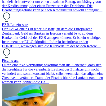
handelt sich entweder um einen absoluten Betrag, unabhängig von
der Kreditsumme, oder einen Prozentsatz des Darlehens. Die
Bearbeitungsgebühr kann je nach Kreditinstitut sowohl anfänglic…
EZB-Leitzinssatz
Der EZB-Leitzins ist jener Zinssatz, zu dem die Europäische
Zentralbank Geld an Banken in Europa verleiht bzw. zu dem
Banken ihr Geld bei der EZB anlegen können. Er ist ein wichtiges
Instrument der EU-Geldpolitik. Indirekt beeinflusst er den
EURIBOR, weswegen sich die Kursverläufe der beiden Refere…
Fixzinssatz
Durch eine fixe Verzinsung bekommt man die Sicherheit, dass sich
die Kreditrate für die vereinbarte Laufzeit der Zinsfixierung nicht
verändert und somit konstant bleibt, selbst wenn sich das allgemeine
Zinsniveau verändert. Damit der Fixzins über die Laufzeit garantiert
werden kann, schließt die Ba…