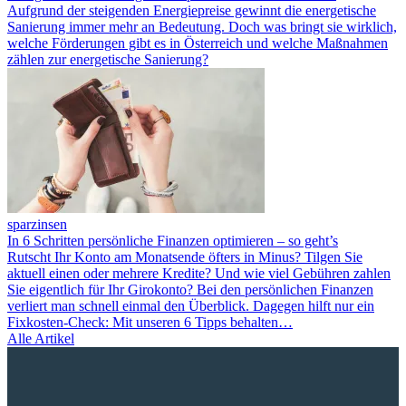
Aufgrund der steigenden Energiepreise gewinnt die energetische
Sanierung immer mehr an Bedeutung. Doch was bringt sie wirklich,
welche Förderungen gibt es in Österreich und welche Maßnahmen
zählen zur energetische Sanierung?
sparzinsen
In 6 Schritten persönliche Finanzen optimieren – so geht’s
Rutscht Ihr Konto am Monatsende öfters in Minus? Tilgen Sie
aktuell einen oder mehrere Kredite? Und wie viel Gebühren zahlen
Sie eigentlich für Ihr Girokonto? Bei den persönlichen Finanzen
verliert man schnell einmal den Überblick. Dagegen hilft nur ein
Fixkosten-Check: Mit unseren 6 Tipps behalten…
Alle Artikel