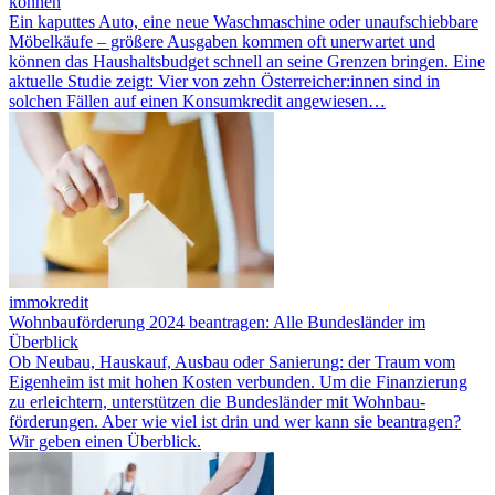
können
Ein kaputtes Auto, eine neue Waschmaschine oder unaufschiebbare
Möbelkäufe – größere Ausgaben kommen oft unerwartet und
können das Haushaltsbudget schnell an seine Grenzen bringen. Eine
aktuelle Studie zeigt: Vier von zehn Österreicher:innen sind in
solchen Fällen auf einen Konsumkredit angewiesen…
immokredit
Wohnbauförderung 2024 beantragen: Alle Bundesländer im
Überblick
Ob Neubau, Hauskauf, Ausbau oder Sanierung: der Traum vom
Eigenheim ist mit hohen Kosten verbunden. Um die Finanzierung
zu erleichtern, unterstützen die Bundesländer mit Wohnbau­
förderungen. Aber wie viel ist drin und wer kann sie beantragen?
Wir geben einen Überblick.