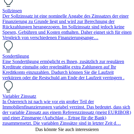
Sollzinsen
Der Sollzinssatz ist eine nominelle Angabe des Zinssatzes der einer
Finanzierung zu Grunde liegt und wird zur Berechnung der
Rückzahlungen herangezogen. Im Sollzinssatz sind jedoch keine
Spesen, Gebühren und Kosten enthalten. Daher eignet sich für einen
Vergleich von verschiedenen Finanzierungsange…
Sondertilgung
Eine Sondertilgung ermöglicht es Ihnen, zusätzlich zur regulären
Kreditrate einmalig oder regelmäßig extra Zahlungen auf Ihr
Kreditkonto einzuzahlen. Dadurch können Sie die Laufzeit
verkürzen oder die Restschuld am Ende der Laufzeit verringern .
Variabler Zinssatz
In Österreich ist nach wie vor ein großer Teil der
Immobilienfinanzierungen variabel verzinst. Das bedeutet, dass sich
der variable Zinssatz aus einem Referenzzinssatz (meist EURIBOR)
und einer Zinsmarge (Aufschlag – Ertrag für die Bank)
zusammensetzt. Die variablen Zinssätze sind in letzter Zeit d…
Das könnte Sie auch interessieren