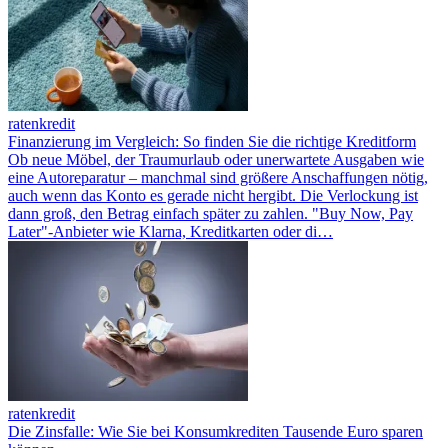
ratenkredit
Finanzierung im Vergleich: So finden Sie die richtige Kreditform
Ob neue Möbel, der Traumurlaub oder unerwartete Ausgaben wie
eine Autoreparatur – manchmal sind größere Anschaffungen nötig,
auch wenn das Konto es gerade nicht hergibt. Die Verlockung ist
dann groß, den Betrag einfach später zu zahlen. "Buy Now, Pay
Later"-Anbieter wie Klarna, Kreditkarten oder di…
ratenkredit
Die Zinsfalle: Wie Sie bei Konsumkrediten Tausende Euro sparen