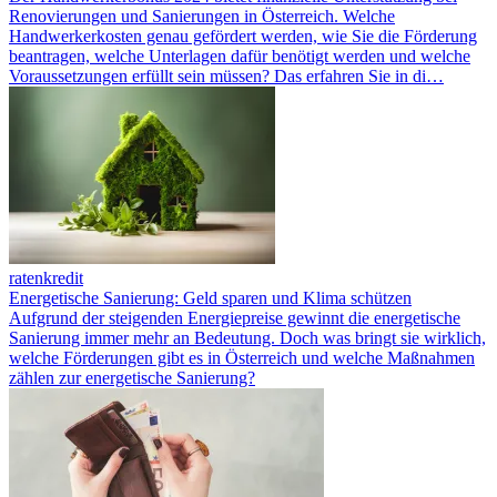
Renovierungen und Sanierungen in Österreich. Welche
Handwerkerkosten genau gefördert werden, wie Sie die Förderung
beantragen, welche Unterlagen dafür benötigt werden und welche
Voraussetzungen erfüllt sein müssen? Das erfahren Sie in di…
ratenkredit
Energetische Sanierung: Geld sparen und Klima schützen
Aufgrund der steigenden Energiepreise gewinnt die energetische
Sanierung immer mehr an Bedeutung. Doch was bringt sie wirklich,
welche Förderungen gibt es in Österreich und welche Maßnahmen
zählen zur energetische Sanierung?