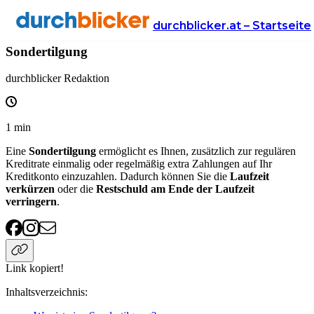
Wissen
Finanzen
ratenkredit
durchblicker.at – Startseite
Sondertilgung
durchblicker Redaktion
1
min
Eine
Sondertilgung
ermöglicht es Ihnen, zusätzlich zur regulären
Kreditrate einmalig oder regelmäßig extra Zahlungen auf Ihr
Kreditkonto einzuzahlen. Dadurch können Sie die
Laufzeit
verkürzen
oder die
Restschuld am Ende der Laufzeit
verringern
.
Link kopiert!
Inhaltsverzeichnis
: