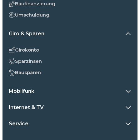
Baufinanzierung
Umschuldung
Giro & Sparen
Girokonto
Sparzinsen
Bausparen
Mobilfunk
Internet & TV
Service