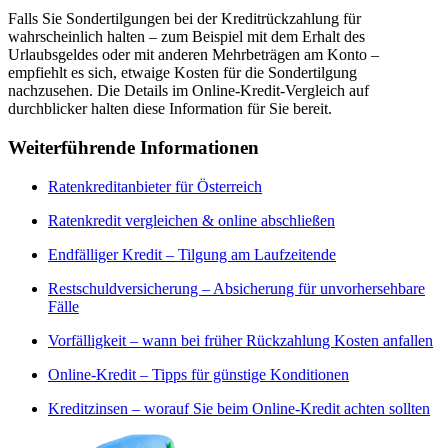
Falls Sie Sondertilgungen bei der Kreditrückzahlung für
wahrscheinlich halten – zum Beispiel mit dem Erhalt des
Urlaubsgeldes oder mit anderen Mehrbeträgen am Konto –
empfiehlt es sich, etwaige Kosten für die Sondertilgung
nachzusehen. Die Details im Online-Kredit-Vergleich auf
durchblicker halten diese Information für Sie bereit.
Weiterführende Informationen
Ratenkreditanbieter für Österreich
Ratenkredit vergleichen & online abschließen
Endfälliger Kredit – Tilgung am Laufzeitende
Restschuldversicherung – Absicherung für unvorhersehbare
Fälle
Vorfälligkeit – wann bei früher Rückzahlung Kosten anfallen
Online-Kredit – Tipps für günstige Konditionen
Kreditzinsen – worauf Sie beim Online-Kredit achten sollten