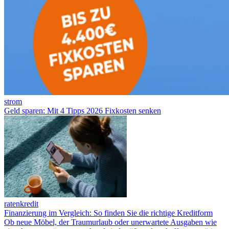
strom
Geld sparen: Mit 4 Tipps 2026 Fixkosten senken
ratenkredit
Finanzierung im Vergleich: So finden Sie die richtige Kreditform
Ob neue Möbel, der Traumurlaub oder unerwartete Ausgaben wie