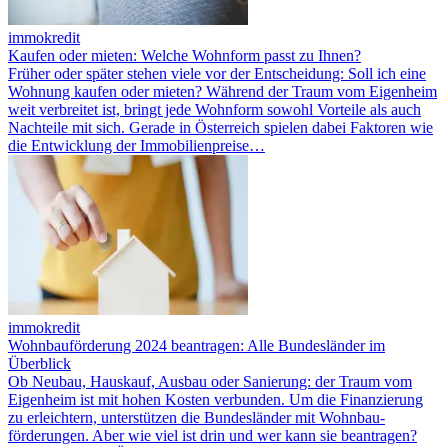
immokredit
Kaufen oder mieten: Welche Wohnform passt zu Ihnen?
Früher oder später stehen viele vor der Entscheidung: Soll ich eine
Wohnung kaufen oder mieten? Während der Traum vom Eigenheim
weit verbreitet ist, bringt jede Wohnform sowohl Vorteile als auch
Nachteile mit sich. Gerade in Österreich spielen dabei Faktoren wie
die Entwicklung der Immobilienpreise…
immokredit
Wohnbauförderung 2024 beantragen: Alle Bundesländer im
Überblick
Ob Neubau, Hauskauf, Ausbau oder Sanierung: der Traum vom
Eigenheim ist mit hohen Kosten verbunden. Um die Finanzierung
zu erleichtern, unterstützen die Bundesländer mit Wohnbau­
förderungen. Aber wie viel ist drin und wer kann sie beantragen?