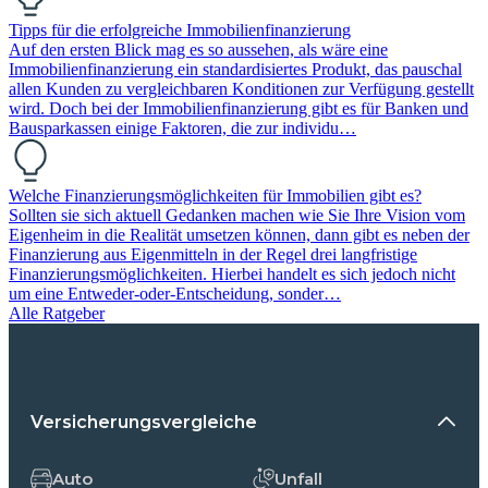
Tipps für die erfolgreiche Immobilienfinanzierung
Auf den ersten Blick mag es so aussehen, als wäre eine
Immobilienfinanzierung ein standardisiertes Produkt, das pauschal
allen Kunden zu vergleichbaren Konditionen zur Verfügung gestellt
wird. Doch bei der Immobilienfinanzierung gibt es für Banken und
Bausparkassen einige Faktoren, die zur individu…
Welche Finanzierungsmöglichkeiten für Immobilien gibt es?
Sollten sie sich aktuell Gedanken machen wie Sie Ihre Vision vom
Eigenheim in die Realität umsetzen können, dann gibt es neben der
Finanzierung aus Eigenmitteln in der Regel drei langfristige
Finanzierungsmöglichkeiten. Hierbei handelt es sich jedoch nicht
um eine Entweder-oder-Entscheidung, sonder…
Alle Ratgeber
Versicherungsvergleiche
Auto
Unfall