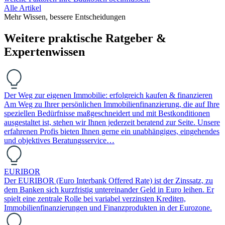
Alle Artikel
Mehr Wissen, bessere Entscheidungen
Weitere praktische Ratgeber &
Expertenwissen
Der Weg zur eigenen Immobilie: erfolgreich kaufen & finanzieren
Am Weg zu Ihrer persönlichen Immobilienfinanzierung, die auf Ihre
speziellen Bedürfnisse maßgeschneidert und mit Bestkonditionen
ausgestaltet ist, stehen wir Ihnen jederzeit beratend zur Seite. Unsere
erfahrenen Profis bieten Ihnen gerne ein unabhängiges, eingehendes
und objektives Beratungsservice…
EURIBOR
Der EURIBOR (Euro Interbank Offered Rate) ist der Zinssatz, zu
dem Banken sich kurzfristig untereinander Geld in Euro leihen. Er
spielt eine zentrale Rolle bei variabel verzinsten Krediten,
Immobilienfinanzierungen und Finanzprodukten in der Eurozone.