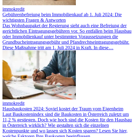
immokredit
Gebührenbefreiung beim Immobilienkauf ab 1. Juli 2024: Die
wichtigsten Fragen & Antworten
Das Wohnbaupaket der Regierung sieht auch eine Befreiung der
gerichtlichen Eintragungsgebühren vor. So entfallen beim Hausbau
oder Immobilienkauf unter bestimmten Voraussetzungen die
Grundbucheintragungsgebühr und Pfandrechtseintragungsgebühr.
Diese Maßnahme tritt am 1. Juli 2024 in Kraft. In diese…
immokredit
Hausbaukosten 2024: Soviel kostet der Traum vom Eigenheim
Laut Baukostenindex sind die Baukosten in Österreich zuletzt um
11,2 % gestiegen. Doch wie hoch sind die Kosten für den Hausbau
in Österreich wirklich? Wie gestalten sich die einzelnen
Kostenpunkte und wo lassen sich Kosten sparen? Lesen Sie hier,
welche Faktoren Ihre Baukosten beeinflussen.