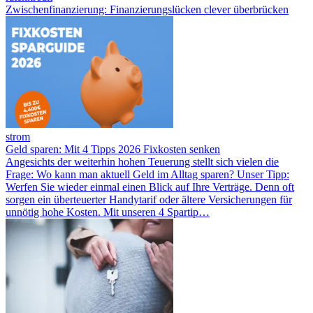
Zwischenfinanzierung: Finanzierungslücken clever überbrücken
strom
Geld sparen: Mit 4 Tipps 2026 Fixkosten senken
Angesichts der weiterhin hohen Teuerung stellt sich vielen die
Frage: Wo kann man aktuell Geld im Alltag sparen? Unser Tipp:
Werfen Sie wieder einmal einen Blick auf Ihre Verträge. Denn oft
sorgen ein überteuerter Handytarif oder ältere Versicherungen für
unnötig hohe Kosten. Mit unseren 4 Spartip…